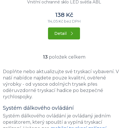
Vnitřní ochranné sklo LED světla ABL
138 Kč
114,05 Kč bez DPH
Detail
13
položek celkem
O
v
Doplňte nebo aktualizujte své tryskací vybavení. V
l
naší nabídce najdete pouze kvalitní, ověřené
á
d
výrobky - od vysoce odolných trysek přes
a
oděruvzdorné tryskací hadice po bezpečné
c
rychlospojky.
í
p
Systém dálkového ovládání
r
Systém dálkového ovládání je ovládaný jedním
v
k
operátorem, který spouští a vypíná tryskací
y