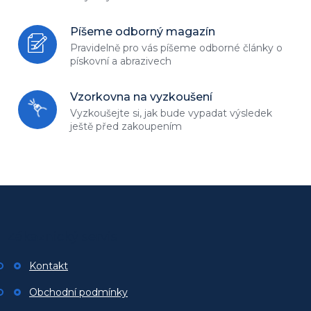
Píšeme odborný magazín
Pravidelně pro vás píšeme odborné
články o
pískovní a abrazivech
Vzorkovna na vyzkoušení
Vyzkoušejte si, jak bude vypadat
výsledek
ještě před zakoupením
Z
á
p
Zákaznický servis
a
t
Kontakt
í
Obchodní podmínky