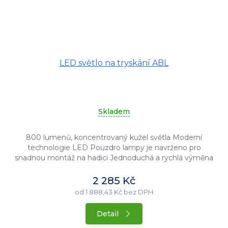
LED světlo na tryskání ABL
Skladem
800 lumenů, koncentrovaný kužel světla Moderní
technologie LED Pouzdro lampy je navrženo pro
snadnou montáž na hadici Jednoduchá a rychlá výměna
jednorázového skla Vodotěsný...
2 285 Kč
od 1 888,43 Kč bez DPH
Detail