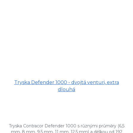
Tryska Defender 1000 - dvojtá venturi, extra
dlouhá
Tryska Contracor Defender 1000 s různými průměry (6,5
mm, 8 mm, 9,5 mm, 11 mm, 12,5 mm) a délkou od 192