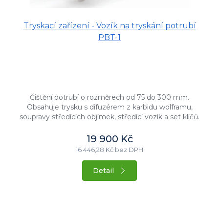
Tryskací zařízení - Vozík na tryskání potrubí
PBT-1
Čištění potrubí o rozměrech od 75 do 300 mm.
Obsahuje trysku s difuzérem z karbidu wolframu,
soupravy středících objímek, středící vozík a set klíčů.
Lze použít běžné tryskací...
19 900 Kč
16 446,28 Kč bez DPH
Detail