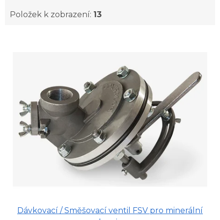
Položek k zobrazení:
13
V
ý
p
i
s
p
r
o
d
u
k
t
ů
Dávkovací / Směšovací ventil FSV pro minerální