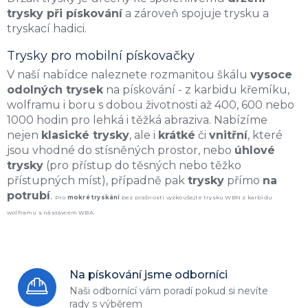
trysky při pískování
a zároveň spojuje trysku a
tryskací hadici.
Trysky pro mobilní pískovačky
V naší nabídce naleznete rozmanitou škálu
vysoce
odolných trysek
na pískování - z karbidu křemíku,
wolframu i boru s dobou životnosti až 400, 600 nebo
1000 hodin pro lehká i těžká abraziva. Nabízíme
nejen
klasické trysky
, ale i
krátké
či
vnitřní
, které
jsou vhodné do stísněných prostor, nebo
úhlové
trysky
(pro přístup do těsných nebo těžko
přístupných míst), případně pak
trysky
přímo
na
potrubí
.
Pro
mokré tryskání
bez prašnosti vyzkoušejte
trysku WBN
z karbidu
wolframu s
nástavcem WBA
.
Na pískování jsme odborníci
Naši odbornící vám poradí
pokud si nevíte
rady s výběrem