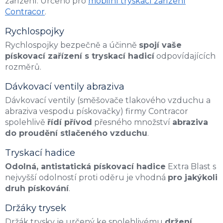
zařízení. Určeno pro
mobilní tryskací zařízení
v
Contracor
.
ý
p
Rychlospojky
i
Rychlospojky bezpečně a účinně
spojí vaše
s
u
pískovací zařízení s tryskací hadicí
odpovídajících
rozměrů.
Dávkovací ventily abraziva
Dávkovací ventily (směšovače tlakového vzduchu a
abraziva vespodu pískovačky) firmy Contracor
spolehlivě
řídí přívod
přesného množství
abraziva
do proudění stlačeného vzduchu
.
Tryskací hadice
Odolná, antistatická pískovací hadice
Extra Blast s
nejvyšší odolností proti oděru je vhodná
pro jakýkoli
druh pískování
.
Držáky trysek
Držák trysky je určený ke spolehlivému
držení