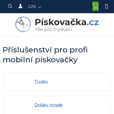
Přejít
NÁKU
CZK
na
KOŠÍK
obsah
Příslušenství pro profi
mobilní pískovačky
Trysky
Držáky trysek