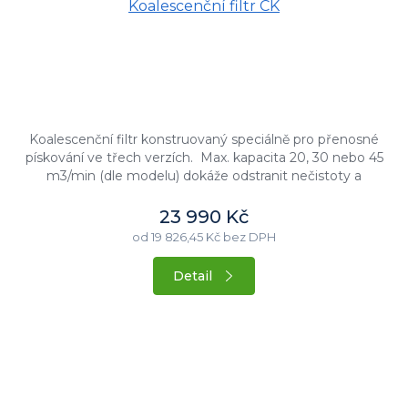
Koalescenční filtr CK
Koalescenční filtr konstruovaný speciálně pro přenosné
pískování ve třech verzích. Max. kapacita 20, 30 nebo 45
m3/min (dle modelu) dokáže odstranit nečistoty a
kondenzát...
23 990 Kč
od 19 826,45 Kč bez DPH
Detail