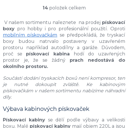
14
položek celkem
O
v
V našem sortimentu naleznete na prodej
pískovací
l
boxy
pro hobby i pro profesionální použití. Oproti
á
d
mobilním pískovačkám
se předpokládá, že tryskací
a
boxy budou natrvalo postaveny v uzavřeném
c
prostoru například autodílny a garáže. Důvodem,
í
proč se
pískovací kabina
hodí do uzavřených
p
prostor je, že se žádný
prach nedostává do
r
okolního prostoru.
v
k
y
Součástí dodání tryskacích boxů není kompresor, ten
v
je nutné dokoupit zvláště. Ke kabinovým
ý
pískovačkám v našem sortimentu nabízíme náhradní
p
díly.
i
s
Výbava kabinových pískovaček
u
Pískovací kabiny
se dělí podle výbavy a velikosti
boxu. Malé
pískovací kabiny
mají objem 220L a jsou