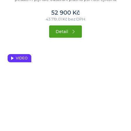
regulátor tlaku...
52 900 Kč
43 719,01 Kč bez DPH
Detail
VIDEO