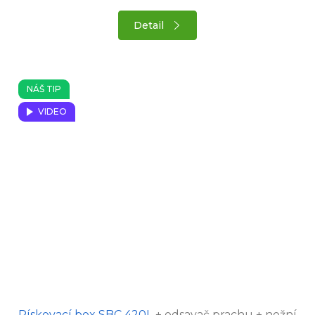
Detail
NÁŠ TIP
VIDEO
Průměrné
Pískovací box SBC 420L
+ odsavač prachu + nožní