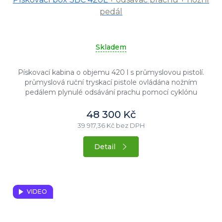
hodnocení
produktu
pedál
je
5,0
z
Skladem
5
hvězdiček.
Pískovací kabina o objemu 420 l s průmyslovou pistolí.
průmyslová ruční tryskací pistole ovládána nožním
pedálem plynulé odsávání prachu pomocí cyklónu
regulátor tlaku 2...
48 300 Kč
39 917,36 Kč bez DPH
Detail
VIDEO