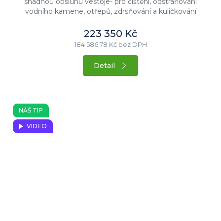
snadnou obsluhu vestoje- pro čištění, odstraňování
vodního kamene, otřepů, zdrsňování a kuličkování
kamene atd.- vhodná pro...
223 350 Kč
184 586,78 Kč bez DPH
Detail
NÁŠ TIP
VIDEO