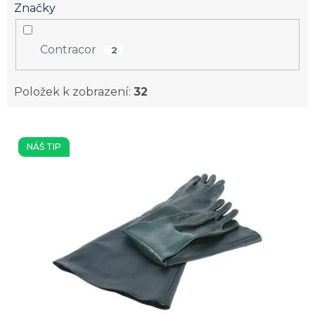
Značky
Contracor
2
Položek k zobrazení:
32
V
ý
NÁŠ TIP
p
i
s
p
r
o
d
u
k
t
ů