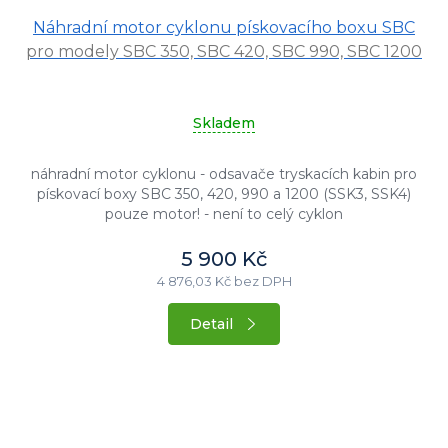
Průměrné
Náhradní motor cyklonu pískovacího boxu SBC
hodnocení
produktu
pro modely SBC 350, SBC 420, SBC 990, SBC 1200
je
5,0
z
Skladem
5
hvězdiček.
náhradní motor cyklonu - odsavače tryskacích kabin pro
pískovací boxy SBC 350, 420, 990 a 1200 (SSK3, SSK4)
pouze motor! - není to celý cyklon
5 900 Kč
4 876,03 Kč bez DPH
Detail