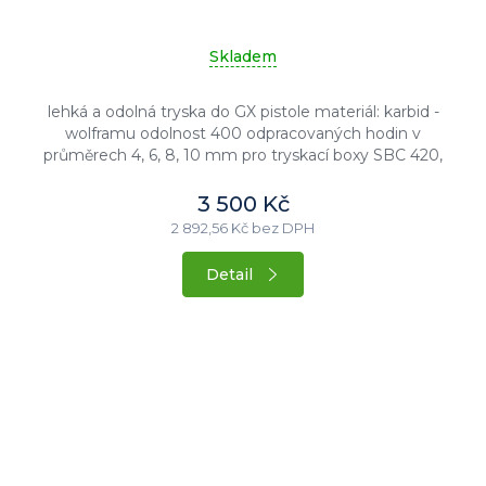
je
5,0
z
Skladem
5
hvězdiček.
lehká a odolná tryska do GX pistole materiál: karbid -
wolframu odolnost 400 odpracovaných hodin v
průměrech 4, 6, 8, 10 mm pro tryskací boxy SBC 420,
SBC 990...
3 500 Kč
2 892,56 Kč bez DPH
Detail