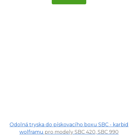
Průměrné
Odolná tryska do pískovacího boxu SBC - karbid
hodnocení
produktu
wolframu
pro modely SBC 420, SBC 990