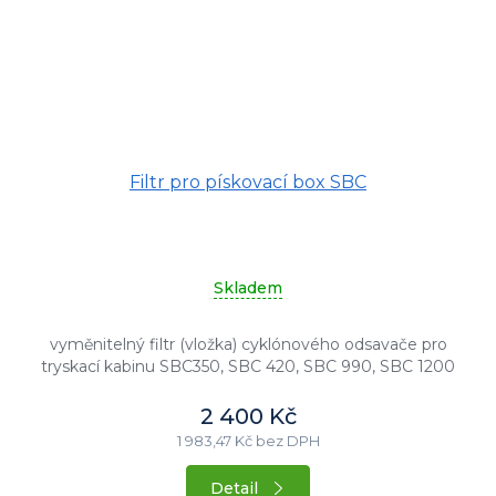
Průměrné
Filtr pro pískovací box SBC
hodnocení
produktu
je
5,0
z
Skladem
5
hvězdiček.
vyměnitelný filtr (vložka) cyklónového odsavače pro
tryskací kabinu SBC350, SBC 420, SBC 990, SBC 1200
2 400 Kč
1 983,47 Kč bez DPH
Detail