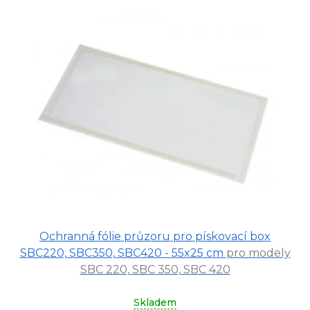
Průměrné
Ochranná fólie průzoru pro pískovací box
hodnocení
produktu
SBC220, SBC350, SBC420 - 55x25 cm
pro modely
je
SBC 220, SBC 350, SBC 420
5,0
z
Skladem