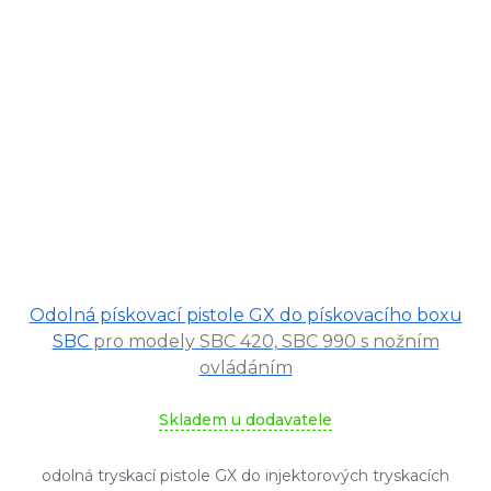
Průměrné
Odolná pískovací pistole GX do pískovacího boxu
hodnocení
produktu
SBC
pro modely SBC 420, SBC 990 s nožním
je
ovládáním
5,0
z
Skladem u dodavatele
5
hvězdiček.
odolná tryskací pistole GX do injektorových tryskacích