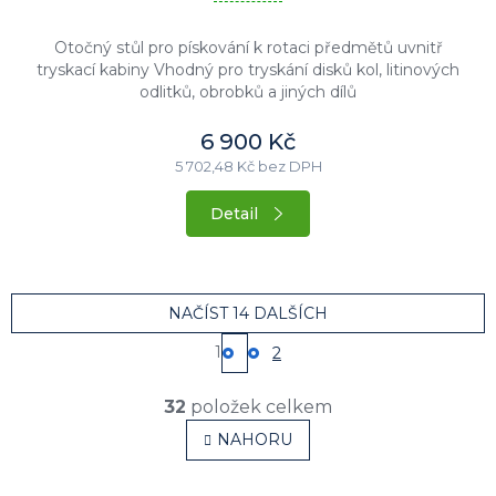
Otočný stůl pro pískování k rotaci předmětů uvnitř
tryskací kabiny Vhodný pro tryskání disků kol, litinových
odlitků, obrobků a jiných dílů
6 900 Kč
5 702,48 Kč bez DPH
Detail
NAČÍST 14 DALŠÍCH
1
2
S
t
r
O
32
položek celkem
á
v
n
l
NAHORU
k
á
o
d
v