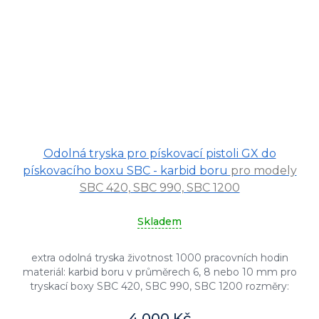
Průměrné
Odolná tryska pro pískovací pistoli GX do
hodnocení
produktu
pískovacího boxu SBC - karbid boru
pro modely
je
SBC 420, SBC 990, SBC 1200
5,0
z
Skladem
5
hvězdiček.
extra odolná tryska životnost 1000 pracovních hodin
materiál: karbid boru v průměrech 6, 8 nebo 10 mm pro
tryskací boxy SBC 420, SBC 990, SBC 1200 rozměry:
délka 35 mm,...
4 000 Kč