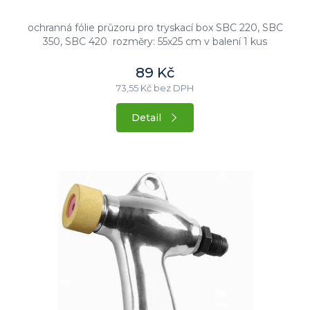
5
hvězdiček.
ochranná fólie průzoru pro tryskací box SBC 220, SBC
350, SBC 420 rozměry: 55x25 cm v balení 1 kus
89 Kč
73,55 Kč bez DPH
Detail