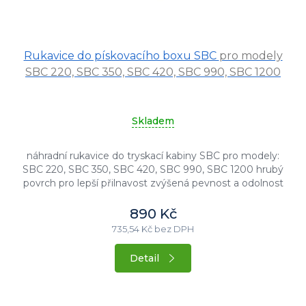
Průměrné
Rukavice do pískovacího boxu SBC
pro modely
hodnocení
produktu
SBC 220, SBC 350, SBC 420, SBC 990, SBC 1200
je
4,5
z
Skladem
5
hvězdiček.
náhradní rukavice do tryskací kabiny SBC pro modely:
SBC 220, SBC 350, SBC 420, SBC 990, SBC 1200 hrubý
povrch pro lepší přilnavost zvýšená pevnost a odolnost
délka 600 mm...
890 Kč
735,54 Kč bez DPH
Detail