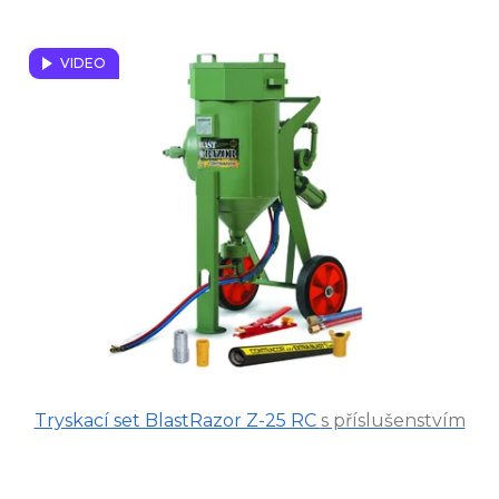
V
ý
VIDEO
p
i
s
p
r
o
d
u
k
t
ů
Tryskací set BlastRazor Z-25 RC
s příslušenstvím