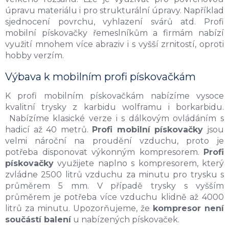
r
úpravu materiálu i pro strukturální úpravy. Například
v
k
sjednocení povrchu, vyhlazení svárů atd. Profi
y
mobilní pískovačky řemeslníkům a firmám nabízí
v
využití mnohem více abraziv i s vyšší zrnitostí, oproti
ý
hobby verzím.
p
i
Výbava k mobilním profi pískovačkám
s
u
K profi mobilním pískovačkám nabízíme vysoce
kvalitní trysky z karbidu wolframu i borkarbidu.
Nabízíme klasické verze i s dálkovým ovládáním s
hadicí až 40 metrů.
Profi mobilní pískovačky
jsou
velmi nároční na proudění vzduchu, proto je
potřeba disponovat výkonným kompresorem.
Profi
pískovačky
využijete naplno s kompresorem, který
zvládne 2500 litrů vzduchu za minutu pro trysku s
průměrem 5 mm. V případě trysky s vyšším
průměrem je potřeba více vzduchu klidně až 4000
litrů za minutu. Upozorňujeme, že
kompresor není
součástí balení
u nabízených pískovaček.