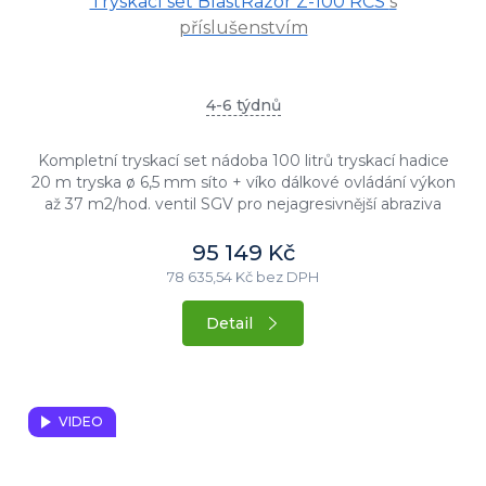
Tryskací set BlastRazor Z-100 RCS
s
příslušenstvím
4-6 týdnů
Kompletní tryskací set nádoba 100 litrů tryskací hadice
20 m tryska ø 6,5 mm síto + víko dálkové ovládání výkon
až 37 m2/hod. ventil SGV pro nejagresivnější abraziva
95 149 Kč
78 635,54 Kč bez DPH
Detail
VIDEO