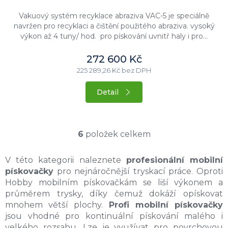
Vakuový systém recyklace abraziva VAC-5 je speciálně
navržen pro recyklaci a čištění použitého abraziva. vysoký
výkon až 4 tuny/ hod. pro pískování uvnitř haly i pro...
272 600 Kč
225 289,26 Kč bez DPH
Detail
6
položek celkem
O
v
V této kategorii naleznete
profesionální mobilní
l
pískovačky
pro nejnáročnější tryskací práce. Oproti
á
d
Hobby mobilním pískovačkám se liší výkonem a
a
průměrem trysky, díky čemuž dokáží opískovat
c
mnohem větší plochy.
Profi mobilní pískovačky
í
jsou vhodné pro kontinuální pískování malého i
p
velkého rozsahu. Lze je využívat pro povrchovou