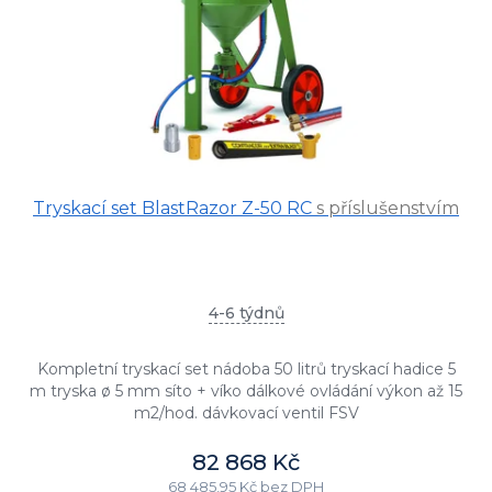
Tryskací set BlastRazor Z-50 RC
s příslušenstvím
4-6 týdnů
Kompletní tryskací set nádoba 50 litrů tryskací hadice 5
m tryska ø 5 mm síto + víko dálkové ovládání výkon až 15
m2/hod. dávkovací ventil FSV
82 868 Kč
68 485,95 Kč bez DPH