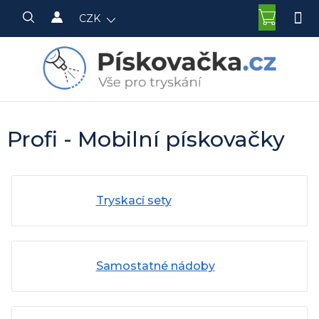
Přejít
NÁKU
CZK
na
KOŠÍK
obsah
Profi - Mobilní pískovačky
Tryskací sety
Samostatné nádoby