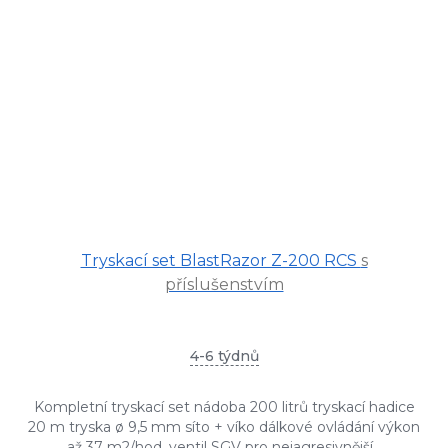
Tryskací set BlastRazor Z-200 RCS
s
příslušenstvím
4-6 týdnů
Kompletní tryskací set nádoba 200 litrů tryskací hadice
20 m tryska ø 9,5 mm síto + víko dálkové ovládání výkon
až 37 m2/hod. ventil SGV pro nejagresivnější...