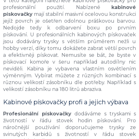
V této kategorii naleznete kabinové pískovačky pro
l
profesionální použití. Nabízené
kabinové
á
d
pískovačky
mají stabilní masivní ocelovou konstrukci
a
jejíž povrch je ošetřen odolnou práškovou barvou.
c
Nedojde tedy k odbarvení boxu po prvním
í
pískování. U profesionálních kabinových pískovaček
p
jsou dodávány trysky s větším průměrem nežli u
r
hobby verzí, díky tomu dokážete zabrat větší povrch
v
k
a efektivněji pískovat. Nemusíte se bát, že byste v
y
pískovací komoře v šeru například autodílny nic
v
neviděli. Kabina je vybavena vlastním osvětlením
ý
výměnným. Vybírat můžete z různých kombinací s
p
různou velikostí zásobníku dle potřeby. Například s
i
velikostí zásobníku na 180 litrů abraziva.
s
u
Kabinové pískovačky profi a jejich výbava
Profesionální pískovačky
dodáváme s tryskami s
životností v řádu stovek hodin pískování. Pro
náročnější používání doporučujeme trysky ze
svinutých karbidů s životností v řádu stovek