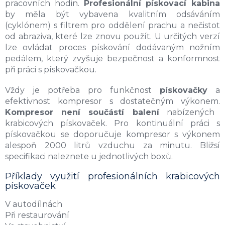
pracovních hodin.
Profesionální pískovací kabina
by měla být vybavena kvalitním odsáváním
(cyklónem) s filtrem pro oddělení prachu a nečistot
od abraziva, které lze znovu použít. U určitých verzí
lze ovládat proces pískování dodávaným nožním
pedálem, který zvyšuje bezpečnost a konformnost
při práci s pískovačkou.
Vždy je potřeba pro funkčnost
pískovačky
a
efektivnost kompresor s dostatečným výkonem.
Kompresor není součástí balení
nabízených
krabicových pískovaček. Pro kontinuální práci s
pískovačkou se doporučuje kompresor s výkonem
alespoň 2000 litrů vzduchu za minutu. Bližsí
specifikaci naleznete u jednotlivých boxů.
Příklady využití profesionálních krabicových
pískovaček
V autodílnách
Při restaurování