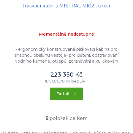
tryskací kabina MISTRAL MI02 Junior
Momentálně nedostupné
- ergonomicky konstruovaná pískovací kabina pro
snadnou obsluhu vestoje- pro čištění, odstraňování
vodního kamene, otřepů, zdrsňování a kuličkování
kamene atd.- vhodná pro...
223 350 Kč
184 586,78 Kč bez DPH
Detail
5
položek celkem
O
v