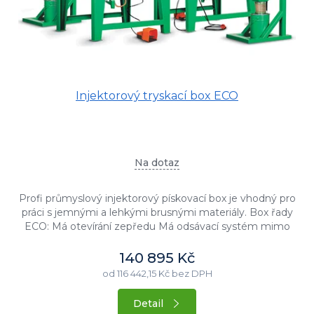
Injektorový tryskací box ECO
Na dotaz
Profi průmyslový injektorový pískovací box je vhodný pro
práci s jemnými a lehkými brusnými materiály. Box řady
ECO: Má otevírání zepředu Má odsávací systém mimo
kabinu...
140 895 Kč
od 116 442,15 Kč bez DPH
Detail