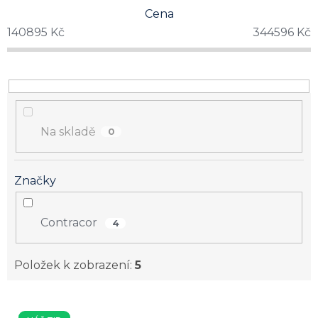
Cena
140895
Kč
344596
Kč
Na skladě
0
Značky
Contracor
4
Položek k zobrazení:
5
V
ý