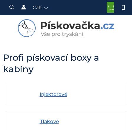
Přejít
NÁKU
CZK
na
KOŠÍK
obsah
Profi pískovací boxy a
kabiny
Injektorové
Tlakové