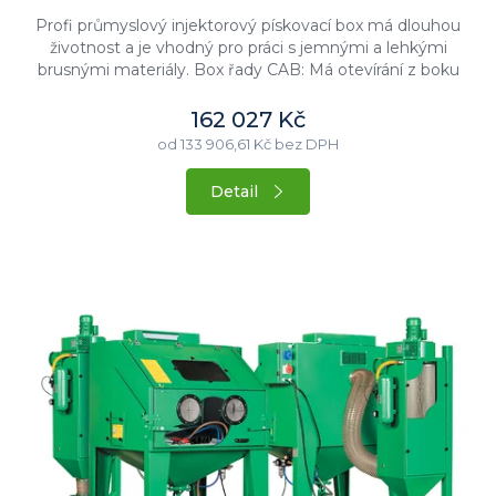
Profi průmyslový injektorový pískovací box má dlouhou
životnost a je vhodný pro práci s jemnými a lehkými
brusnými materiály. Box řady CAB: Má otevírání z boku
Má...
162 027 Kč
od 133 906,61 Kč bez DPH
Detail