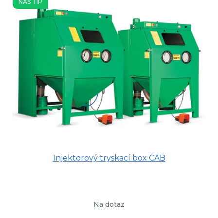
NÁŠ TIP
p
i
s
p
r
o
d
u
k
t
ů
Injektorový tryskací box CAB
Na dotaz