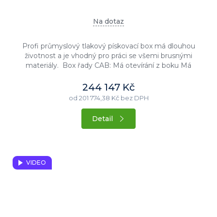
Na dotaz
Profi průmyslový tlakový pískovací box má dlouhou
životnost a je vhodný pro práci se všemi brusnými
materiály. Box řady CAB: Má otevírání z boku Má
odsávací systém...
244 147 Kč
od 201 774,38 Kč bez DPH
Detail
VIDEO