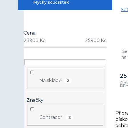
Myčky součástek
k
Se
t
ů
Cena
23900
Kč
25900
Kč
Se
na 
25
Na skladě
2
21 4
DP
Značky
Připr
Contracor
2
písk
ochr