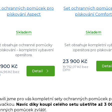
t ochranných pomůcek pro
Set ochranných pomůc
pískování Aspect
pískování Comfor
Skladem
Skladem
t obsahuje ochranné pomůcky
Set obsahuje kompletní vy
pískování – kompletní vybavení
operátora pro pískován
operátora.
23 900 Kč
 900 Kč
Detai
19 752,07 Kč bez
DPH
Detail
04,96 Kč bez
H
O
v
avili jsme pro vás kompletní sety ochranných pomůcek 
l
ovačkou.
Navíc díky koupi celého setu ušetříte až 3 0
á
anných pomůcek zvlášť.