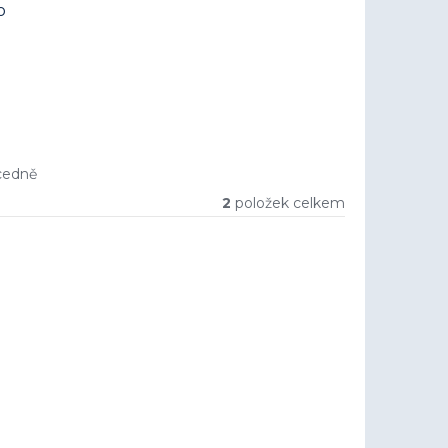
o
cedně
2
položek celkem