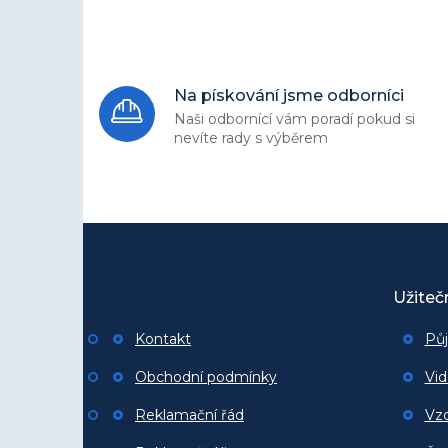
Na pískování jsme odborníci
Naši odbornící vám poradí
pokud si
nevíte rady s výběrem
Z
á
p
Zákaznický servis
a
Užiteč
t
Kontakt
Pů
í
Obchodní podmínky
Vid
Reklamační řád
Vz