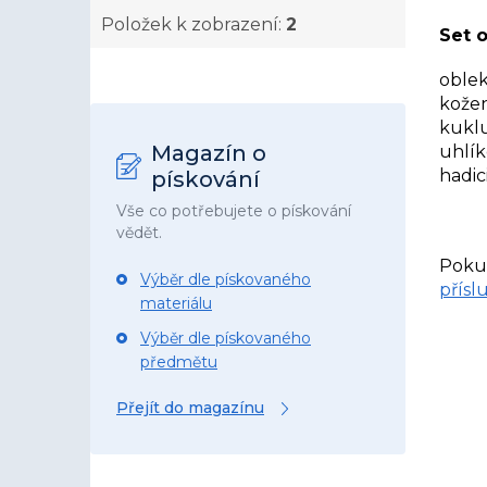
Položek k zobrazení:
2
Set 
oblek
kožen
kukl
Magazín o
uhlík
hadic
pískování
Vše co potřebujete o pískování
vědět.
Pokud
Výběr dle pískovaného
přísl
materiálu
Výběr dle pískovaného
předmětu
Přejít do magazínu