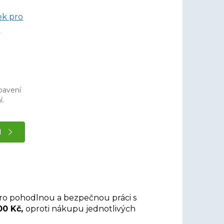
ek pro
t
bavení
í.
l
pro pohodlnou a bezpečnou práci s
00 Kč,
oproti nákupu jednotlivých