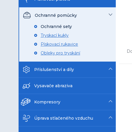
n
e
Ochranné pomůcky
l
Ochranné sety
Tryskací kukly
Ř
Pískovací rukavice
a
Do
Obleky pro tryskání
z
e
n
Příslušenství a díly
V
í
ý
p
p
Vysavače abraziva
r
i
o
s
d
Kompresory
p
u
r
k
o
Úprava stlačeného vzduchu
t
d
ů
u