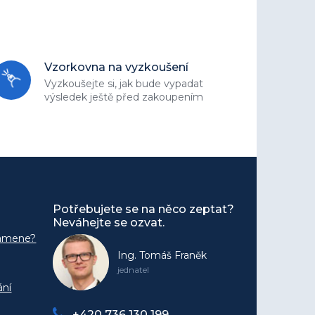
Vzorkovna na vyzkoušení
Vyzkoušejte si, jak bude vypadat
výsledek ještě před zakoupením
Potřebujete se na něco zeptat?
Neváhejte se ozvat.
kamene?
Ing. Tomáš Franěk
jednatel
ání
+420 736 130 199