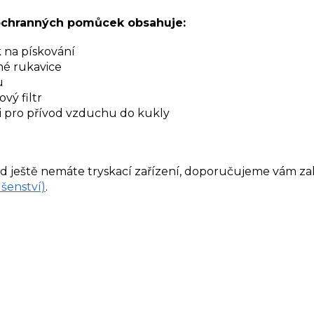
d
a
ochranných pomůcek obsahuje:
c
í
 na pískování
p
é rukavice
r
v
u
k
ový filtr
y
i pro přívod vzduchu do kukly
v
ý
p
i
 ještě nemáte tryskací zařízení, doporučujeme vám z
s
ušenství)
.
u