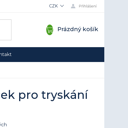
CZK
Přihlášení
NÁKUPNÍ
Prázdný košík
KOŠÍK
ntakt
k pro tryskání
ých