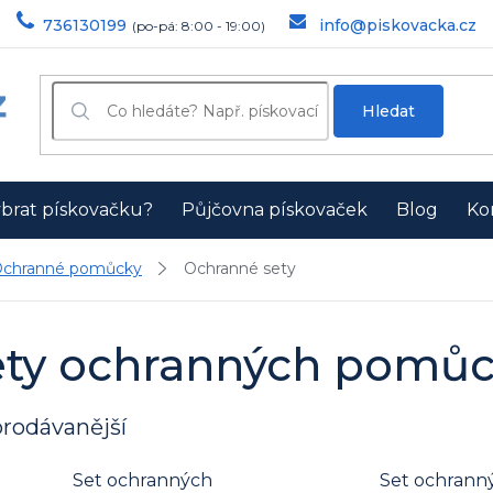
736130199
info@piskovacka.cz
Hledat
ybrat pískovačku?
Půjčovna pískovaček
Blog
Ko
chranné pomůcky
Ochranné sety
ety ochranných pomůce
rodávanější
Set ochranných
Set ochrann