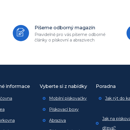
Píšeme odborný magazín
Pravidelně pro vás píšeme odborné
články o pískovní a abrazivech
né informace
Vyberte si z nabídky
Poradna
jčovna
Mobilní pískovačky
Jak rýt do 
ea
Pískovací boxy
Jak na pískov
orkovna
Abraziva
dřeva?