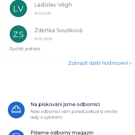
Ladislav Végh
LV
Hodnocení obchodu je 5 z 5 hvězdiček.
14.11.2025
Zdeňka Soušková
ZS
Hodnocení obchodu je 5 z 5 hvězdiček.
31.10.2025
Rychlé jednání.
Zobrazit další hodnocení
Na pískování jsme odborníci
Naši odbornící vám poradí
pokud si nevíte
rady s výběrem
Píšeme odborný magazín