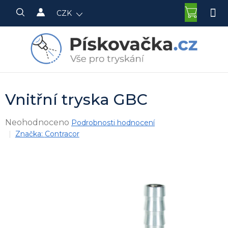
Přejít
NÁKU
CZK
na
KOŠÍK
obsah
Vnitřní tryska GBC
Průměrné
Neohodnoceno
Podrobnosti hodnocení
hodnocení
Značka:
Contracor
produktu
je
0,0
z
5
hvězdiček.