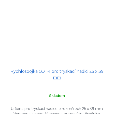
Rychlospojka CQT-1 pro tryskací hadici 25 x 39
mm
Skladem
Určena pro tryskací hadice o rozměrech 25 x 39 mm.
Vyrobena z kovu. Vybavena gumovým těsněním,