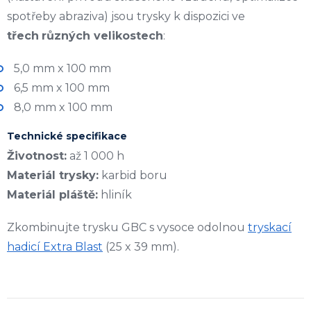
spotřeby abraziva) jsou trysky k dispozici ve
třech
různých velikostech
:
5,0 mm x 100 mm
6,5 mm x 100 mm
8,0 mm x 100 mm
Technické specifikace
Životnost:
až 1 000 h
Materiál trysky:
karbid boru
Materiál pláště:
hliník
Zkombinujte trysku GBC s vysoce odolnou
tryskací
hadicí Extra Blast
(25 x 39 mm).