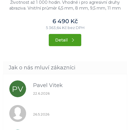
Životnost až 1 000 hodin. Vhodné i pro agresivní druhy
abraziva. Vnitřní průměr 6,5 mm, 8 mm, 9,5 mm, 11 mm
nebo 12,5 mm.
6 490 Kč
5 363,64 Kč bez DPH
Detail
Pavel Vitek
PV
Hodnocení obchodu je 5 z 5 hvězdiček.
22.6.2026
Hodnocení obchodu je 1 z 5 hvězdiček.
26.5.2026