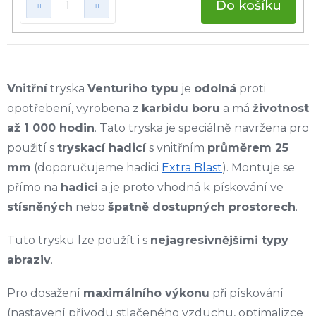
Do košíku
Vnitřní
tryska
Venturiho typu
je
odolná
proti
opotřebení, vyrobena z
karbidu boru
a má
životnost
až 1 000 hodin
. Tato tryska je speciálně navržena pro
použití s
tryskací hadicí
s vnitřním
průměrem 25
mm
(doporučujeme hadici
Extra Blast
). Montuje se
přímo na
hadici
a je proto vhodná k pískování ve
stísněných
nebo
špatně dostupných prostorech
.
Tuto trysku lze použít i s
nejagresivnějšími typy
abraziv
.
Pro dosažení
maximálního výkonu
při pískování
(nastavení přívodu stlačeného vzduchu, optimalizce