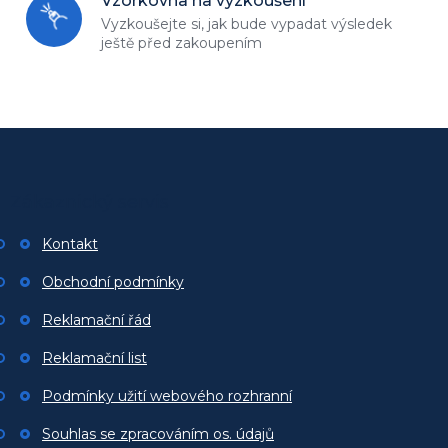
Vzorkovna na vyzkoušení
Vyzkoušejte si, jak bude vypadat
výsledek
ještě před zakoupením
Z
á
p
Zákaznický servis
a
t
Kontakt
í
Obchodní podmínky
Reklamační řád
Reklamační list
Podmínky užití webového rozhranní
Souhlas se zpracováním os. údajů