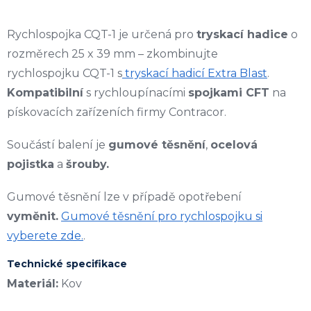
Rychlospojka
CQ
T
-
1
je určená pro
tryskací hadice
o
rozměrech
25 x 39 mm
– zkombinujte
rychlospojku
CQ
T
-
1
s
tryskací hadicí Extra Blast
.
Kompatibilní
s rychloupínacími
spojkami CFT
na
pískovacích zařízeních firmy Contracor.
Součástí balení je
gumové těsnění
,
ocelová
pojistka
a
šrouby.
Gumové těsnění lze v případě opotřebení
vyměnit.
Gumové těsnění pro rychlospojku si
vyberete zde.
.
Technické specifikace
Materiál:
Kov