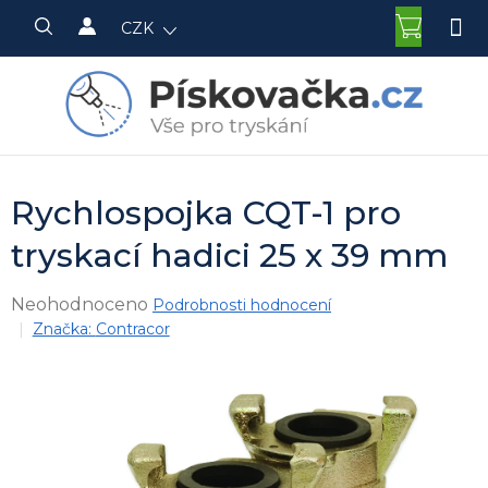
Přejít
NÁKU
CZK
na
KOŠÍK
obsah
Rychlospojka CQT-1 pro
tryskací hadici 25 x 39 mm
Průměrné
Neohodnoceno
Podrobnosti hodnocení
hodnocení
Značka:
Contracor
produktu
je
0,0
z
5
hvězdiček.