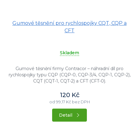
Gumové těsnění pro rychlospojky CQT, CQP a
CFT
Skladem
Gumové těsnění firmy Contracor – náhradní díl pro
rychlospojky typu CQP (CQP-0, CQP-3/4, CQP-1, CQP-2),
CQT (CQT-1, CQT-2) a CFT (CFT-0).
120 Kč
od 99,17 Kč bez DPH
Detail