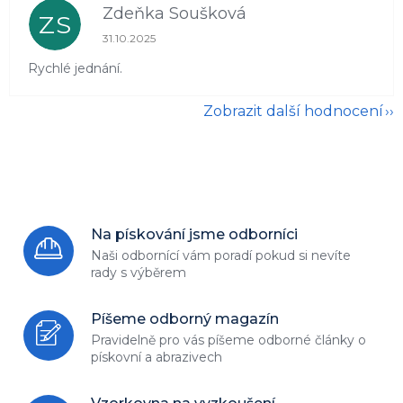
Zdeňka Soušková
ZS
Hodnocení obchodu je 5 z 5 hvězdiček.
31.10.2025
Rychlé jednání.
Zobrazit další hodnocení
Na pískování jsme odborníci
Naši odbornící vám poradí
pokud si nevíte
rady s výběrem
Píšeme odborný magazín
Pravidelně pro vás píšeme odborné
články o
pískovní a abrazivech