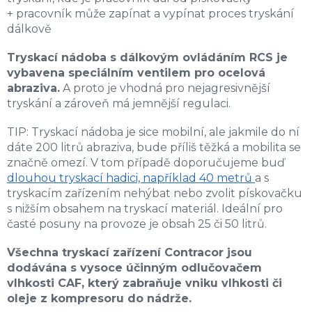
+ pracovník může zapínat a vypínat proces tryskání
dálkově
Tryskací nádoba s dálkovým ovládáním RCS je
vybavena speciálním ventilem pro ocelová
abraziva.
A proto je vhodná pro nejagresivnější
tryskání a zároveň má jemnější regulaci.
TIP: Tryskací nádoba je sice mobilní, ale jakmile do ní
dáte 200 litrů abraziva, bude příliš těžká a mobilita se
značně omezí. V tom případě doporučujeme buď
dlouhou tryskací hadici, například 40 metrů
a s
tryskacím zařízením nehýbat nebo zvolit pískovačku
s nižším obsahem na tryskací materiál. Ideální pro
časté posuny na provoze je obsah 25 či 50 litrů.
Všechna tryskací zařízení Contracor jsou
dodávána s vysoce účinným odlučovačem
vlhkosti CAF, který zabraňuje vniku vlhkosti či
oleje z kompresoru do nádrže.