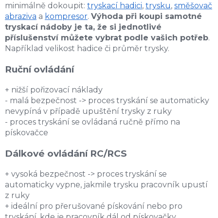
minimálně dokoupit:
tryskací hadici
,
trysku
,
směšovač
v
abraziva
a
kompresor
.
Výhoda při koupi samotné
k
y
tryskací nádoby je ta, že si jednotlivé
v
příslušenství můžete vybrat podle vašich potřeb
.
ý
Například velikost hadice či průměr trysky.
p
i
Ruční ovládání
s
u
+ nižší pořizovací náklady
- malá bezpečnost -> proces tryskání se automaticky
nevypíná v případě upuštění trysky z ruky
- proces tryskání se ovládaná ručně přímo na
pískovačce
Dálkové ovládání RC/RCS
+ vysoká bezpečnost -> proces tryskání se
automaticky vypne, jakmile trysku pracovník upustí
z ruky
+ ideální pro přerušované pískování nebo pro
tryskání, kde je pracovník dál od pískovačky