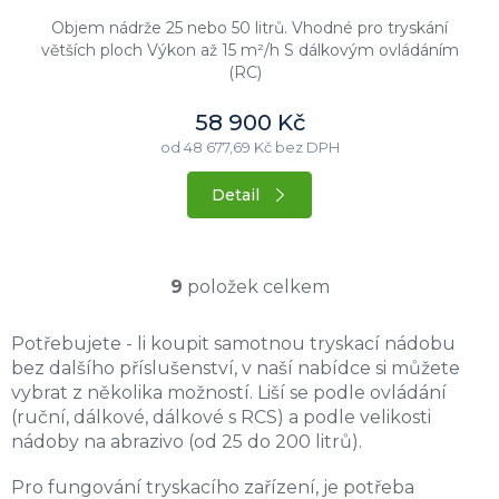
Objem nádrže 25 nebo 50 litrů. Vhodné pro tryskání
větších ploch Výkon až 15 m²/h S dálkovým ovládáním
(RC)
58 900 Kč
od 48 677,69 Kč bez DPH
Detail
9
položek celkem
O
v
Potřebujete - li koupit samotnou tryskací nádobu
l
bez dalšího příslušenství, v naší nabídce si můžete
á
d
vybrat z několika možností. Liší se podle ovládání
a
(ruční, dálkové, dálkové s RCS) a podle velikosti
c
nádoby na abrazivo (od 25 do 200 litrů).
í
p
Pro fungování tryskacího zařízení, je potřeba
r