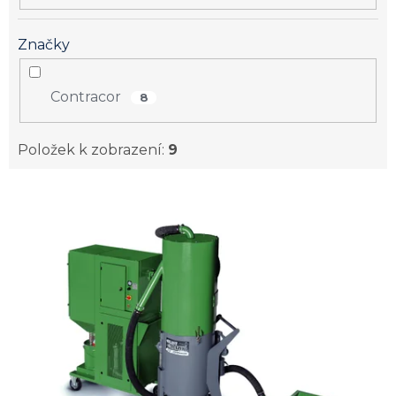
Značky
Contracor
8
Položek k zobrazení:
9
V
ý
p
i
s
p
r
o
d
u
k