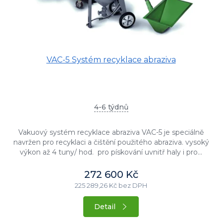
t
ů
VAC-5 Systém recyklace abraziva
4-6 týdnů
Vakuový systém recyklace abraziva VAC-5 je speciálně
navržen pro recyklaci a čištění použitého abraziva. vysoký
výkon až 4 tuny/ hod. pro pískování uvnitř haly i pro...
272 600 Kč
225 289,26 Kč bez DPH
Detail