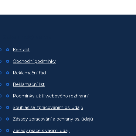
Z
á
p
Zákaznický servis
a
t
Kontakt
í
Obchodní podmínky
Reklamační řád
Reklamační list
Podmínky užití webového rozhranní
Souhlas se zpracováním os. údajů
Zásady zpracování a ochrany os. údajů
Zásady práce s vašimi údaji