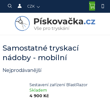
Přejít
NÁKU
CZK
na
KOŠÍK
obsah
Samostatné tryskací
nádoby - mobilní
Nejprodávanější
Sestavení zařízení BlastRazor
Skladem
4 900 Kč