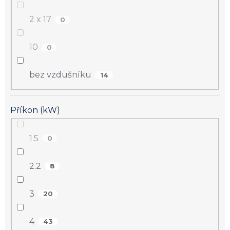
2 x 17
0
10
0
bez vzdušníku
14
Příkon (kW)
1.5
0
2.2
8
3
20
4
43