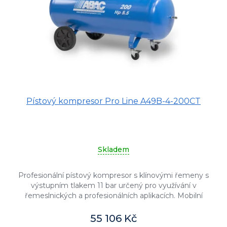
o
d
u
k
t
ů
Pístový kompresor Pro Line A49B-4-200CT
Skladem
Profesionální pístový kompresor s klínovými řemeny s
výstupním tlakem 11 bar určený pro využívání v
řemeslnických a profesionálních aplikacích. Mobilní
olejem mazané provedení s...
55 106 Kč