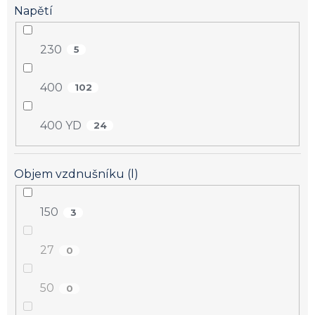
Napětí
230
5
400
102
400 YD
24
Objem vzdnušníku (l)
150
3
27
0
50
0