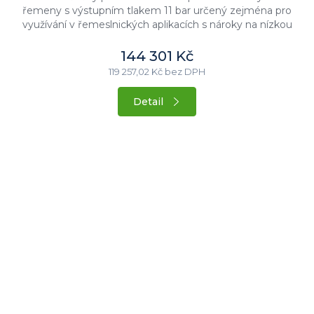
řemeny s výstupním tlakem 11 bar určený zejména pro
využívání v řemeslnických aplikacích s nároky na nízkou
hlučnost stroje....
144 301 Kč
119 257,02 Kč bez DPH
Detail