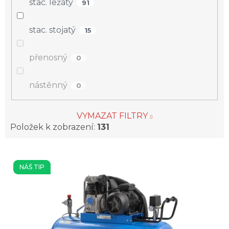
stac. ležatý
91
stac. stojatý
15
přenosný
0
nástěnný
0
VYMAZAT FILTRY
Položek k zobrazení:
131
V
ý
NÁŠ TIP
p
i
s
p
r