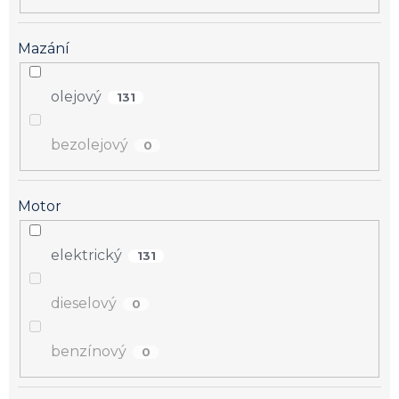
Mazání
olejový
131
bezolejový
0
Motor
elektrický
131
dieselový
0
benzínový
0