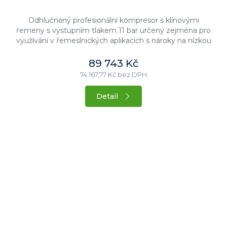
Odhlučněný profesionální kompresor s klínovými
řemeny s výstupním tlakem 11 bar určený zejména pro
využívání v řemeslnických aplikacích s nároky na nízkou
hlučnost stroje....
89 743 Kč
74 167,77 Kč bez DPH
Detail