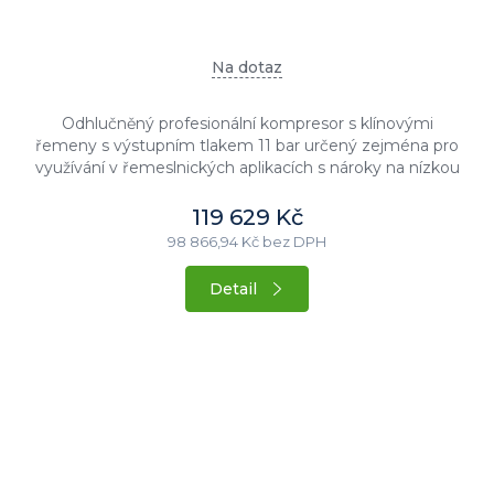
Na dotaz
Odhlučněný profesionální kompresor s klínovými
řemeny s výstupním tlakem 11 bar určený zejména pro
využívání v řemeslnických aplikacích s nároky na nízkou
hlučnost stroje....
119 629 Kč
98 866,94 Kč bez DPH
Detail