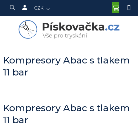
Přejít
NÁKU
CZK
na
KOŠÍK
obsah
Kompresory Abac s tlakem
11 bar
Kompresory Abac s tlakem
11 bar