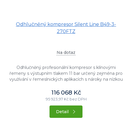
Odhlučněný kompresor Silent Line B49-3-
270FTZ
Na dotaz
Odhlučněný profesionální kompresor s klínovými
řemeny s výstupním tlakem 11 bar určený zejména pro
využívání v řemeslnických aplikacích s nároky na nízkou
hlučnost stroje....
116 068 Kč
95 923,97 Kč bez DPH
Detail