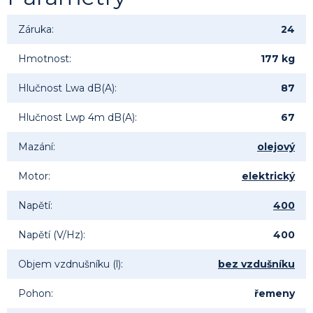
Záruka
:
24
Hmotnost
:
177 kg
Hlučnost Lwa dB(A)
:
87
Hlučnost Lwp 4m dB(A)
:
67
Mazání
:
olejový
Motor
:
elektrický
Napětí
:
400
Napětí (V/Hz)
:
400
Objem vzdnušníku (l)
:
bez vzdušníku
Pohon
:
řemeny