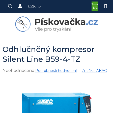
Přejít
NÁKU
CZK
na
KOŠÍK
obsah
Odhlučněný kompresor
Silent Line B59-4-TZ
Průměrné
Neohodnoceno
Podrobnosti hodnocení
Značka:
ABAC
hodnocení
produktu
je
0,0
z
5
hvězdiček.