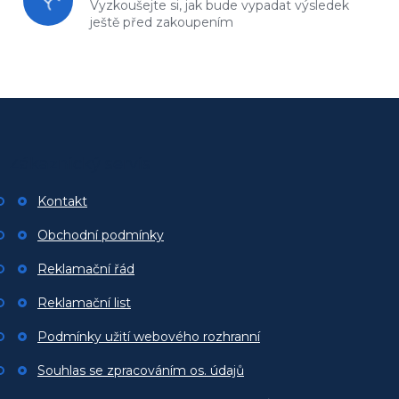
Vyzkoušejte si, jak bude vypadat
výsledek
ještě před zakoupením
Z
á
p
Zákaznický servis
a
t
Kontakt
í
Obchodní podmínky
Reklamační řád
Reklamační list
Podmínky užití webového rozhranní
Souhlas se zpracováním os. údajů