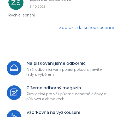
ZS
Hodnocení obchodu je 5 z 5 hvězdiček.
31.10.2025
Rychlé jednání.
Zobrazit další hodnocení
Na pískování jsme odborníci
Naši odbornící vám poradí
pokud si nevíte
rady s výběrem
Píšeme odborný magazín
Pravidelně pro vás píšeme odborné
články o
pískovní a abrazivech
Vzorkovna na vyzkoušení