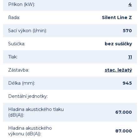
Příkon (kW)
:
4
Řada
:
Silent Line Z
Sací výkon (l/min)
:
570
Sušička
:
bez sušičky
Tlak
:
11
Zástavba
:
stac. ležatý
Délka (mm)
:
945
Dentální jednotky
:
Hladina akustického tlaku
67.000
(dB(A))
:
Hladina akustického
87.000
výkonu (dB(A))
: