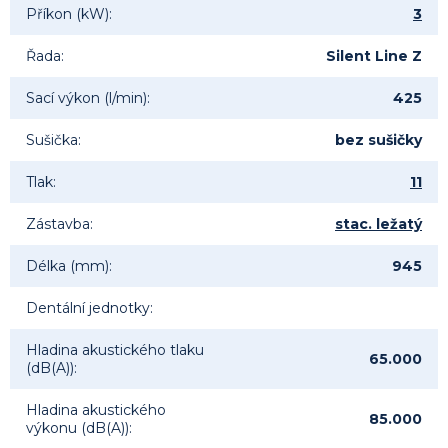
Příkon (kW)
:
3
Řada
:
Silent Line Z
Sací výkon (l/min)
:
425
Sušička
:
bez sušičky
Tlak
:
11
Zástavba
:
stac. ležatý
Délka (mm)
:
945
Dentální jednotky
:
Hladina akustického tlaku
65.000
(dB(A))
:
Hladina akustického
85.000
výkonu (dB(A))
: