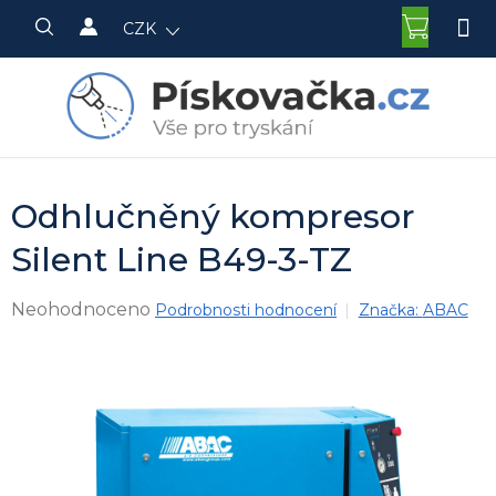
Přejít
NÁKU
CZK
na
KOŠÍK
obsah
Odhlučněný kompresor
Silent Line B49-3-TZ
Průměrné
Neohodnoceno
Podrobnosti hodnocení
Značka:
ABAC
hodnocení
produktu
je
0,0
z
5
hvězdiček.