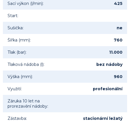
Sací výkon (l/min)
:
425
Start
:
Sušička
:
ne
Šířka (mm)
:
760
Tlak (bar)
:
11.000
Tlaková nádoba (l)
:
bez nádoby
Výška (mm)
:
960
Využití
:
profesionální
Záruka 10 let na
prorezavění nádoby
:
Zástavba
:
stacionární ležatý