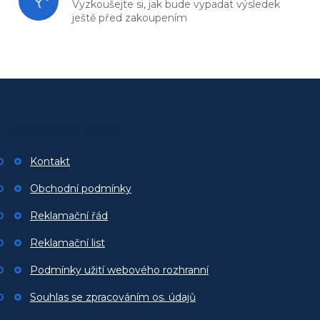
Vyzkoušejte si, jak bude vypadat
výsledek
ještě před zakoupením
Z
á
p
Zákaznický servis
a
t
Kontakt
í
Obchodní podmínky
Reklamační řád
Reklamační list
Podmínky užití webového rozhranní
Souhlas se zpracováním os. údajů