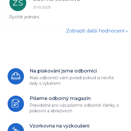
ZS
Hodnocení obchodu je 5 z 5 hvězdiček.
31.10.2025
Rychlé jednání.
Zobrazit další hodnocení
Na pískování jsme odborníci
Naši odbornící vám poradí
pokud si nevíte
rady s výběrem
Píšeme odborný magazín
Pravidelně pro vás píšeme odborné
články o
pískovní a abrazivech
Vzorkovna na vyzkoušení