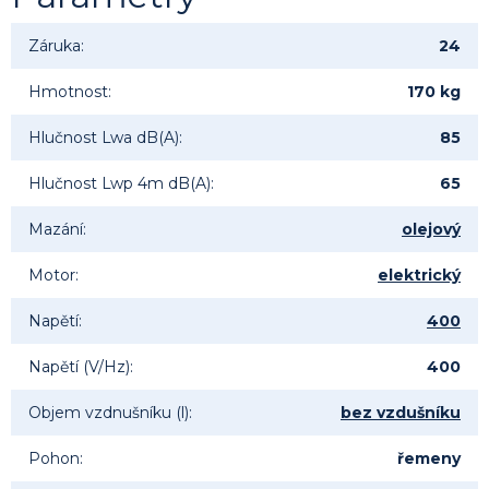
Záruka
:
24
Hmotnost
:
170 kg
Hlučnost Lwa dB(A)
:
85
Hlučnost Lwp 4m dB(A)
:
65
Mazání
:
olejový
Motor
:
elektrický
Napětí
:
400
Napětí (V/Hz)
:
400
Objem vzdnušníku (l)
:
bez vzdušníku
Pohon
:
řemeny