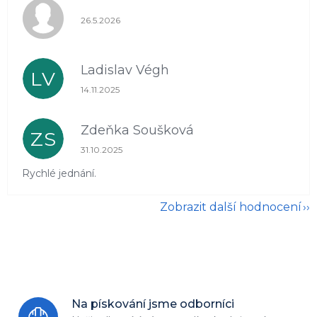
Hodnocení obchodu je 1 z 5 hvězdiček.
26.5.2026
Ladislav Végh
LV
Hodnocení obchodu je 5 z 5 hvězdiček.
14.11.2025
Zdeňka Soušková
ZS
Hodnocení obchodu je 5 z 5 hvězdiček.
31.10.2025
Rychlé jednání.
Zobrazit další hodnocení
Na pískování jsme odborníci