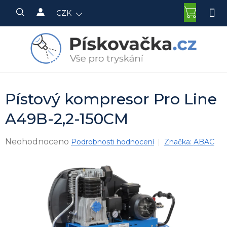
Přejít
NÁKU
CZK
na
KOŠÍK
obsah
Pístový kompresor Pro Line
A49B-2,2-150CM
Průměrné
Neohodnoceno
Podrobnosti hodnocení
Značka:
ABAC
hodnocení
produktu
je
0,0
z
5
hvězdiček.