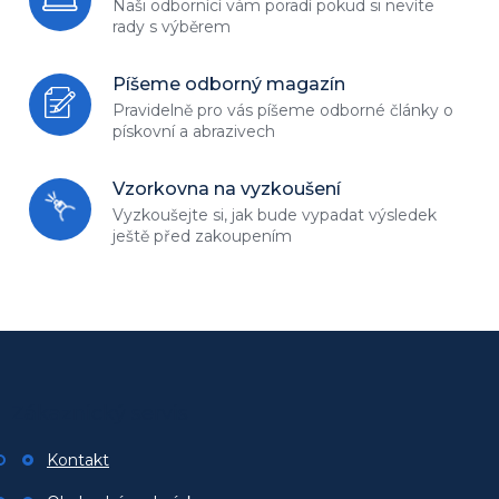
Naši odbornící vám poradí
pokud si nevíte
rady s výběrem
Píšeme odborný magazín
Pravidelně pro vás píšeme odborné
články o
pískovní a abrazivech
Vzorkovna na vyzkoušení
Vyzkoušejte si, jak bude vypadat
výsledek
ještě před zakoupením
Z
á
p
Zákaznický servis
a
t
Kontakt
í