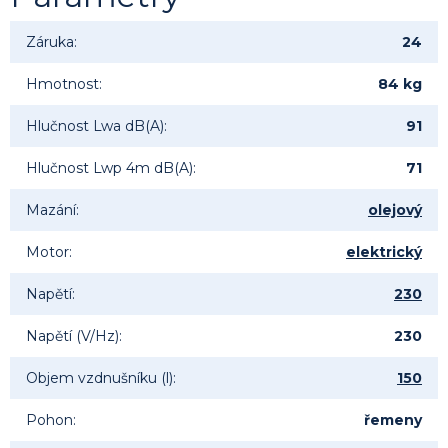
Záruka
:
24
Hmotnost
:
84 kg
Hlučnost Lwa dB(A)
:
91
Hlučnost Lwp 4m dB(A)
:
71
Mazání
:
olejový
Motor
:
elektrický
Napětí
:
230
Napětí (V/Hz)
:
230
Objem vzdnušníku (l)
:
150
Pohon
:
řemeny