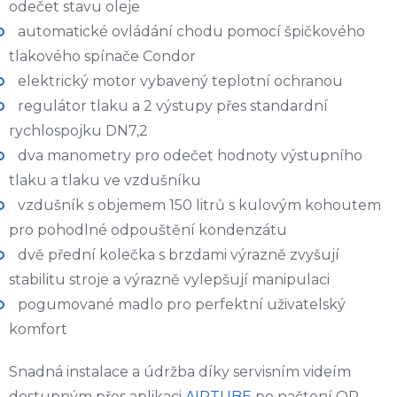
odečet stavu oleje
automatické ovládání chodu pomocí špičkového
tlakového spínače Condor
elektrický motor vybavený teplotní ochranou
regulátor tlaku a 2 výstupy přes standardní
rychlospojku DN7,2
dva manometry pro odečet hodnoty výstupního
tlaku a tlaku ve vzdušníku
vzdušník s objemem 150 litrů s kulovým kohoutem
pro pohodlné odpouštění kondenzátu
dvě přední kolečka s brzdami výrazně zvyšují
stabilitu stroje a výrazně vylepšují manipulaci
pogumované madlo pro perfektní uživatelský
komfort
Snadná instalace a údržba díky servisním videím
dostupným přes aplikaci
AIRTUBE
po načtení QR-