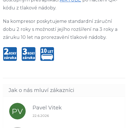
kódu z tlakové nádoby.
Na kompresor poskytujeme standardní záruční
dobu 2 roky s možností jejího rozšíření na 3 roky a
záruku 10 let na prorezavění tlakové nádoby.
Pavel Vitek
PV
Hodnocení obchodu je 5 z 5 hvězdiček.
22.6.2026