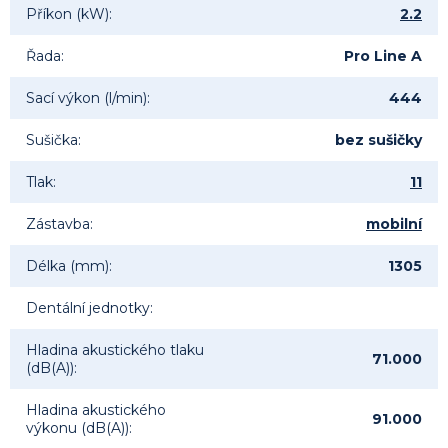
Příkon (kW)
:
2.2
Řada
:
Pro Line A
Sací výkon (l/min)
:
444
Sušička
:
bez sušičky
Tlak
:
11
Zástavba
:
mobilní
Délka (mm)
:
1305
Dentální jednotky
:
Hladina akustického tlaku
71.000
(dB(A))
:
Hladina akustického
91.000
výkonu (dB(A))
: