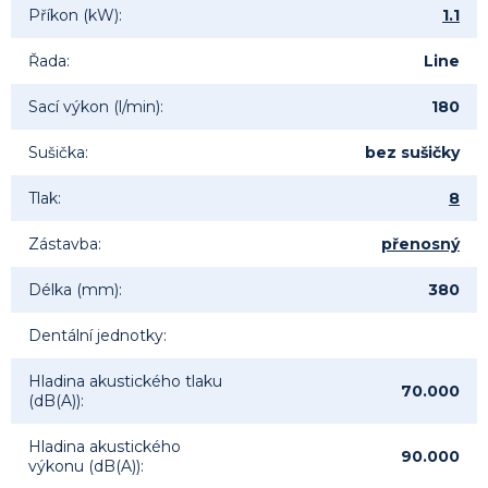
Příkon (kW)
:
1.1
Řada
:
Line
Sací výkon (l/min)
:
180
Sušička
:
bez sušičky
Tlak
:
8
Zástavba
:
přenosný
Délka (mm)
:
380
Dentální jednotky
:
Hladina akustického tlaku
70.000
(dB(A))
:
Hladina akustického
90.000
výkonu (dB(A))
: