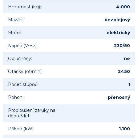
Hmotnost (kg)
:
4.000
Mazání
:
bezolejový
Motor
:
elektrický
Napětí (V/Hz)
:
230/50
Odlučněný
:
ne
Otáčky (ot/min)
:
2450
Počet stupňů
:
1
Pohon
:
přenosný
Prodloužení záruky na
dobu 3 let
:
Příkon (kW)
:
1.100