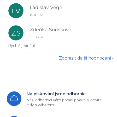
Ladislav Végh
LV
Hodnocení obchodu je 5 z 5 hvězdiček.
14.11.2025
Zdeňka Soušková
ZS
Hodnocení obchodu je 5 z 5 hvězdiček.
31.10.2025
Rychlé jednání.
Zobrazit další hodnocení
Na pískování jsme odborníci
Naši odbornící vám poradí
pokud si nevíte
rady s výběrem