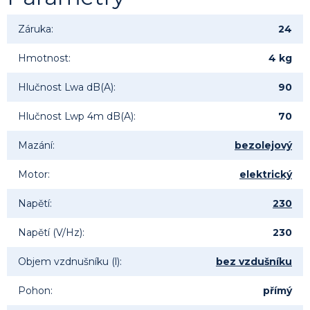
Záruka
:
24
Hmotnost
:
4 kg
Hlučnost Lwa dB(A)
:
90
Hlučnost Lwp 4m dB(A)
:
70
Mazání
:
bezolejový
Motor
:
elektrický
Napětí
:
230
Napětí (V/Hz)
:
230
Objem vzdnušníku (l)
:
bez vzdušníku
Pohon
:
přímý