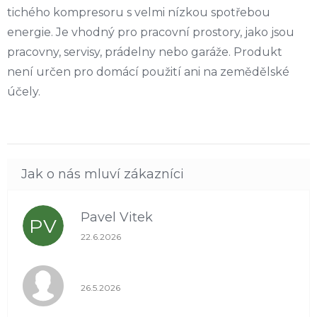
tichého kompresoru s velmi nízkou spotřebou
energie. Je vhodný pro pracovní prostory, jako jsou
pracovny, servisy, prádelny nebo garáže. Produkt
není určen pro domácí použití ani na zemědělské
účely.
Pavel Vitek
PV
Hodnocení obchodu je 5 z 5 hvězdiček.
22.6.2026
Hodnocení obchodu je 1 z 5 hvězdiček.
26.5.2026