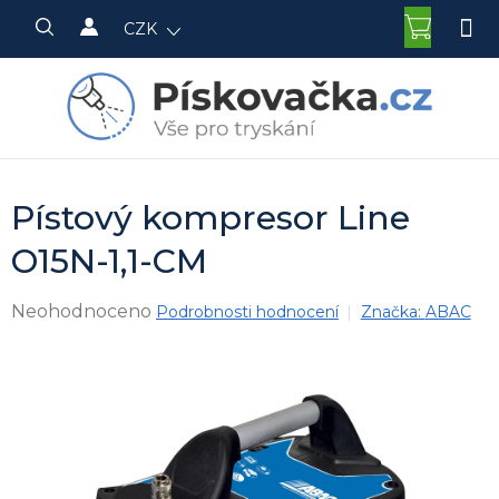
Přejít
NÁKU
CZK
na
KOŠÍK
obsah
Pístový kompresor Line
O15N-1,1-CM
Průměrné
Neohodnoceno
Podrobnosti hodnocení
Značka:
ABAC
hodnocení
produktu
je
0,0
z
5
hvězdiček.