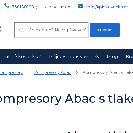
736130199
info@piskovacka.cz
Hledat
ybrat pískovačku?
Půjčovna pískovaček
Blog
Ko
ompresory
Kompresory Abac
Kompresory Abac s tlak
ompresory Abac s tlak