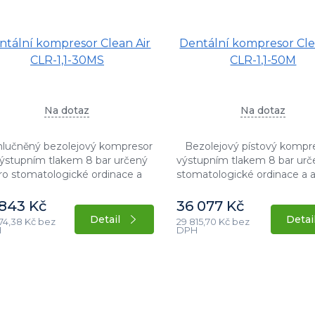
ntální kompresor Clean Air
Dentální kompresor Cle
CLR-1,1-30MS
CLR-1,1-50M
Na dotaz
Na dotaz
lučněný bezolejový kompresor
Bezolejový pístový kompr
výstupním tlakem 8 bar určený
výstupním tlakem 8 bar urč
ro stomatologické ordinace a
stomatologické ordinace a a
likace s potřebou bezolejového
s potřebou bezolejového v
duchu. Stacionární provedení s
Stacionární provedení s př
 843 Kč
36 077 Kč
příkonem motoru...
motoru 1,1...
Detail
Detai
74,38 Kč bez
29 815,70 Kč bez
H
DPH