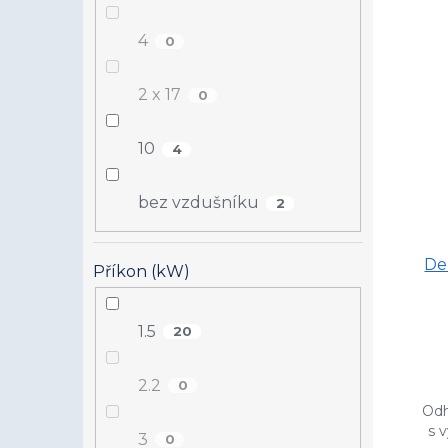
4
0
2 x 17
0
10
4
bez vzdušníku
2
De
Příkon (kW)
1.5
20
2.2
0
Odh
s 
3
0