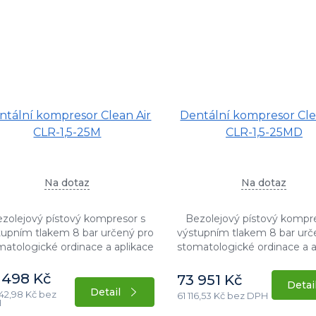
ntální kompresor Clean Air
Dentální kompresor Cle
CLR-1,5-25M
CLR-1,5-25MD
Na dotaz
Na dotaz
zolejový pístový kompresor s
Bezolejový pístový kompr
tupním tlakem 8 bar určený pro
výstupním tlakem 8 bar urč
matologické ordinace a aplikace
stomatologické ordinace a a
otřebou bezolejového vzduchu.
s potřebou bezolejového v
acionární provedení s příkonem
Stacionární provedení s př
 498 Kč
73 951 Kč
Detai
motoru 1,5...
motoru 1,5...
Detail
42,98 Kč bez
61 116,53 Kč bez DPH
H