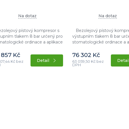
Na dotaz
Na dotaz
zolejový pístový kompresor s
Bezolejový pístový kompr
tupním tlakem 8 bar určený pro
výstupním tlakem 8 bar urč
matologické ordinace a aplikace
stomatologické ordinace a a
otřebou bezolejového vzduchu.
s potřebou bezolejového v
acionární provedení s příkonem
Stacionární provedení s př
 857 Kč
76 302 Kč
motoru 1,1...
motoru 1,1...
Detail
Detai
07,44 Kč bez
63 059,50 Kč bez
H
DPH