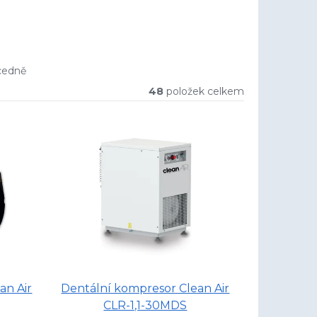
cedně
48
položek celkem
an Air
Dentální kompresor Clean Air
CLR-1,1-30MDS