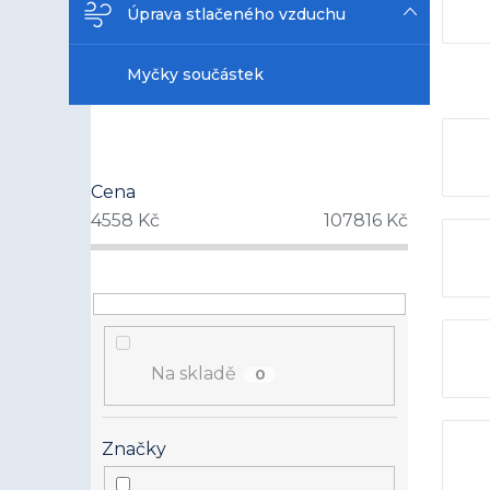
Úprava stlačeného vzduchu
Myčky součástek
Cena
4558
Kč
107816
Kč
Na skladě
0
Značky