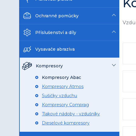
K
n
e
Ochranné pomůcky
l
Vzduc
Příslušenství a díly
Vysavače abraziva
Kompresory
Kompresory Abac
Kompresory Atmos
Sušičky vzduchu
Kompresory Comprag
Tlakové nádoby - vzdušníky
Dieselové kompresory