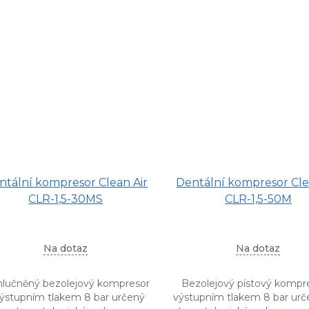
ntální kompresor Clean Air
Dentální kompresor Cle
CLR-1,5-30MS
CLR-1,5-50M
Na dotaz
Na dotaz
lučněný bezolejový kompresor
Bezolejový pístový kompr
výstupním tlakem 8 bar určený
výstupním tlakem 8 bar urč