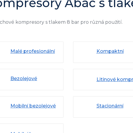
ompresory Abac s tlak
hové kompresory s tlakem 8 bar pro různá použití.
Malé profesionální
Kompaktní
kompresory Abac
kompresory
Line
Bezolejové
Litinové komp
kompresory
Mobilní bezolejové
Stacionární
kompresory
kompresory