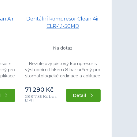
an Air
Dentální kompresor Clean Air
CLR-1,1-50MD
Na dotaz
esor s
Bezolejový pístový kompresor s
ený pro
výstupním tlakem 8 bar určený pro
plikace
stomatologické ordinace a aplikace
zduchu.
s potřebou bezolejového vzduchu.
íkonem
Stacionární provedení s příkonem
71 290 Kč
motoru 1,1...
l
Detail
58 917,36 Kč bez
DPH