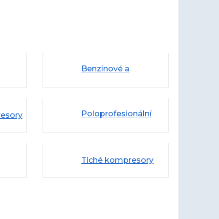
Benzínové a
dieselové
Poloprofesionální
resory
kompresory
Tiché kompresory