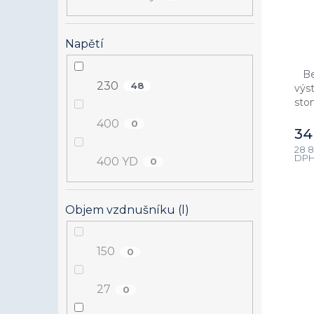
Napětí
Be
230
48
výs
sto
s p
400
0
St
34
28 8
DP
400 YD
0
Objem vzdnušníku (l)
150
0
27
0