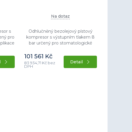
Na dotaz
esor s
Odhlučněný bezolejový pístový
ený pro
kompresor s výstupním tlakem 8
plikace
bar určený pro stomatologické
zduchu.
ordinace a aplikace s potřebou
íkonem
bezolejového vzduchu. Stacionární
101 561 Kč
provedení s příkonem...
l
Detail
83 934,71 Kč bez
DPH