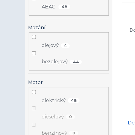
ABAC
48
Ř
Mazání
a
Do
z
e
olejový
4
n
V
í
ý
bezolejový
p
44
p
r
i
o
s
d
Motor
p
u
r
k
o
elektrický
48
t
d
ů
u
dieselový
0
k
De
t
ů
benzínový
0