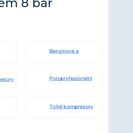
em 8 bar
Benzínové a
dieselové
Poloprofesionální
resory
kompresory
Tiché kompresory