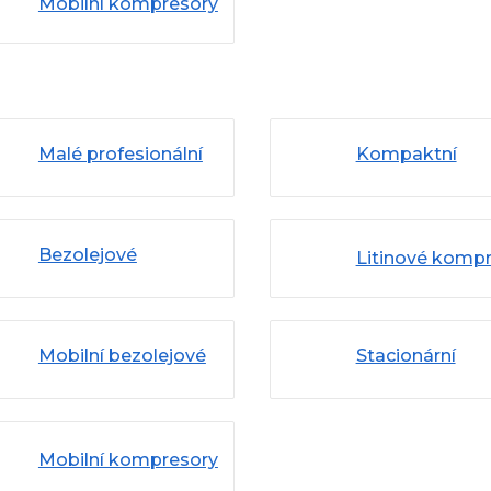
Mobilní kompresory
Malé profesionální
Kompaktní
kompresory Abac
kompresory
Line
Bezolejové
Litinové komp
kompresory
Mobilní bezolejové
Stacionární
kompresory
kompresory
Mobilní kompresory