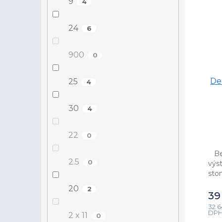
9
4
24
6
900
0
De
25
4
30
4
22
0
Be
2.5
0
výs
sto
s p
20
2
St
39
32 6
DP
2 x 11
0