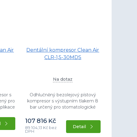
an Air
Dentální kompresor Clean Air
CLR-1,5-30MDS
Na dotaz
esor s
Odhlučněný bezolejový pístový
ený pro
kompresor s výstupním tlakem 8
plikace
bar určený pro stomatologické
zduchu.
ordinace a aplikace s potřebou
íkonem
bezolejového vzduchu. Stacionární
107 816 Kč
l
provedení s příkonem...
Detail
89 104,13 Kč bez
DPH