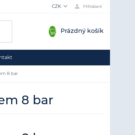
CZK
Přihlášení
NÁKUPNÍ
Prázdný košík
KOŠÍK
ntakt
em 8 bar
em 8 bar