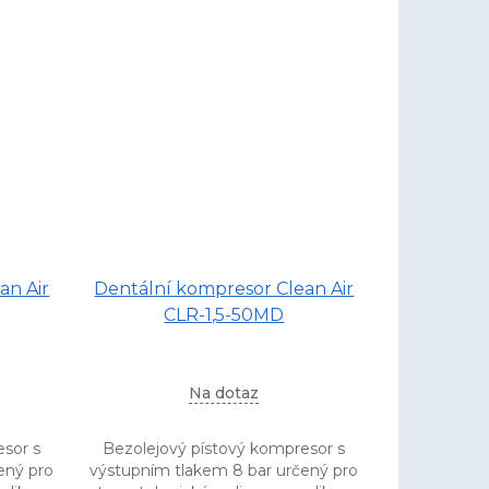
an Air
Dentální kompresor Clean Air
CLR-1,5-50MD
Na dotaz
esor s
Bezolejový pístový kompresor s
ený pro
výstupním tlakem 8 bar určený pro