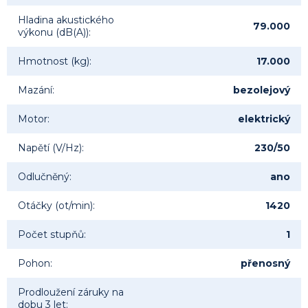
Hladina akustického
79.000
výkonu (dB(A))
:
Hmotnost (kg)
:
17.000
Mazání
:
bezolejový
Motor
:
elektrický
Napětí (V/Hz)
:
230/50
Odlučněný
:
ano
Otáčky (ot/min)
:
1420
Počet stupňů
:
1
Pohon
:
přenosný
Prodloužení záruky na
dobu 3 let
: