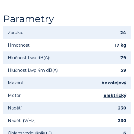
Parametry
Záruka
:
24
Hmotnost
:
17 kg
Hlučnost Lwa dB(A)
:
79
Hlučnost Lwp 4m dB(A)
:
59
Mazání
:
bezolejový
Motor
:
elektrický
Napětí
:
230
Napětí (V/Hz)
:
230
Objem vzdnušníku (l)
:
6