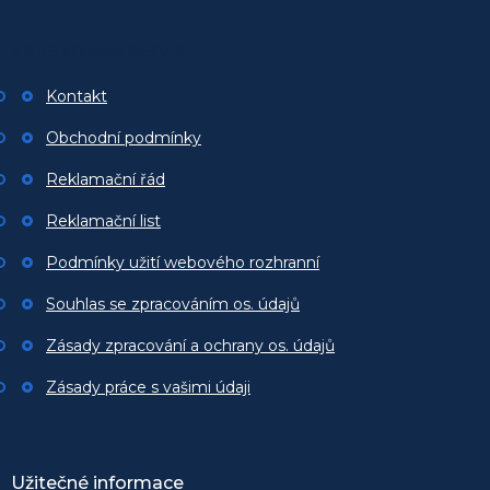
á
p
Zákaznický servis
a
t
Kontakt
í
Obchodní podmínky
Reklamační řád
Reklamační list
Podmínky užití webového rozhranní
Souhlas se zpracováním os. údajů
Zásady zpracování a ochrany os. údajů
Zásady práce s vašimi údaji
Užitečné informace