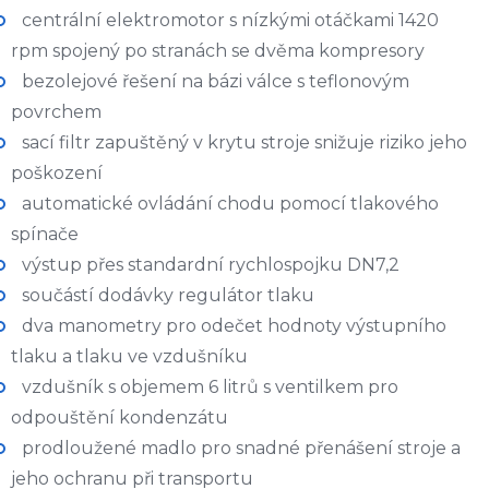
centrální elektromotor s nízkými otáčkami 1420
rpm spojený po stranách se dvěma kompresory
bezolejové řešení na bázi válce s teflonovým
povrchem
sací filtr zapuštěný v krytu stroje snižuje riziko jeho
poškození
automatické ovládání chodu pomocí tlakového
spínače
výstup přes standardní rychlospojku DN7,2
součástí dodávky regulátor tlaku
dva manometry pro odečet hodnoty výstupního
tlaku a tlaku ve vzdušníku
vzdušník s objemem 6 litrů s ventilkem pro
odpouštění kondenzátu
prodloužené madlo pro snadné přenášení stroje a
jeho ochranu při transportu