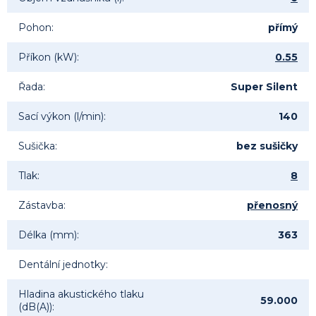
Pohon
:
přímý
Příkon (kW)
:
0.55
Řada
:
Super Silent
Sací výkon (l/min)
:
140
Sušička
:
bez sušičky
Tlak
:
8
Zástavba
:
přenosný
Délka (mm)
:
363
Dentální jednotky
:
Hladina akustického tlaku
59.000
(dB(A))
: