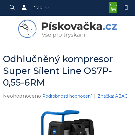
Přejít
NÁKU
CZK
na
KOŠÍK
obsah
Odhlučněný kompresor
Super Silent Line OS7P-
0,55-6RM
Průměrné
Neohodnoceno
Podrobnosti hodnocení
Značka:
ABAC
hodnocení
produktu
je
0,0
z