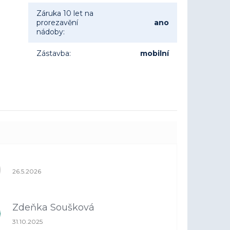
Záruka 10 let na
prorezavění
ano
nádoby
:
Zástavba
:
mobilní
Hodnocení obchodu je 1 z 5 hvězdiček.
26.5.2026
Zdeňka Soušková
Hodnocení obchodu je 5 z 5 hvězdiček.
31.10.2025