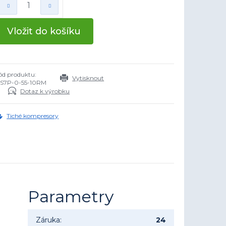
Vložit do košíku
ód produktu:
Vytisknout
S7P-0-55-10RM
Dotaz k výrobku
Tiché kompresory
Parametry
Záruka
:
24