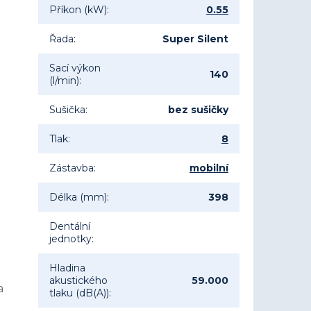
Příkon (kW)
:
0.55
Řada
:
Super Silent
Sací výkon
140
(l/min)
:
Sušička
:
bez sušičky
Tlak
:
8
Zástavba
:
mobilní
Délka (mm)
:
398
Dentální
jednotky
:
Hladina
akustického
59.000
a
tlaku (dB(A))
: