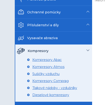
Neoh
n
hodn
e
prod
Ochranné pomůcky
l
je
0,0
Příslušenství a díly
z
5
hvězd
Vysavače abraziva
Kompresory
Kompresory Abac
Kompresory Atmos
Sušičky vzduchu
Kompresory Comprag
Tlakové nádoby - vzdušníky
Dieselové kompresory