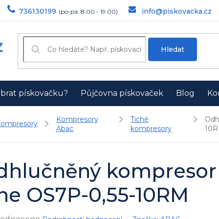
736130199
info@piskovacka.cz
Hledat
ybrat pískovačku?
Půjčovna pískovaček
Blog
Ko
Kompresory
Tiché
Odh
ompresory
Abac
kompresory
10
dhlučněný kompresor 
ine OS7P-0,55-10RM
ěrné