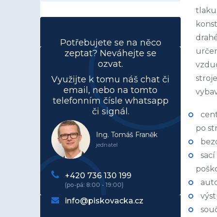
tlaku
kons
drahé
Potřebujete se na něco
určen
zeptat? Neváhejte se
ozvat.
vzduc
stroj
Využijte k tomu náš chat či
email, nebo na tomto
vyba
telefonním čísle whatsapp
či signál.
cent
po s
Ing. Tomáš Franěk
bezo
jednatel
sací
pošk
+420 736 130 199
aut
výst
info@piskovacka.cz
souč