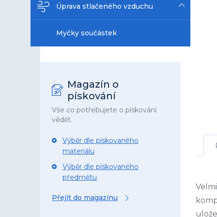
Úprava stlačeného vzduchu
Myčky součástek
Magazín o
pískování
Vše co potřebujete o pískování
vědět.
Výběr dle pískovaného
materiálu
Výběr dle pískovaného
předmětu
Velmi
Přejít do magazínu
komp
ulož