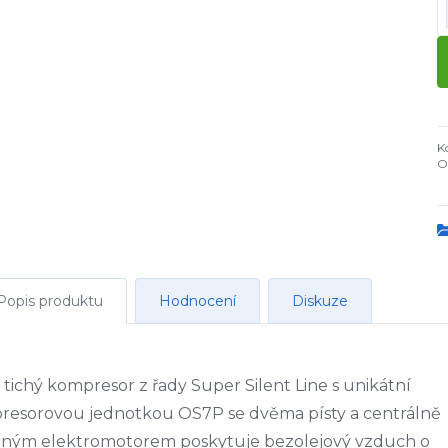
K
O
Popis produktu
Hodnocení
Diskuze
 tichý kompresor z řady Super Silent Line s unikátní
resorovou jednotkou OS7P se dvěma písty a centrálně
eným elektromotorem poskytuje bezolejový vzduch o