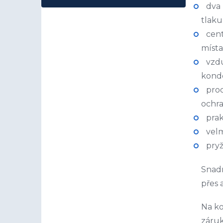
dva
tlaku
cent
místa
vzdu
kond
prod
ochra
prak
vel
pryž
Snadn
přes 
Na ko
záruk