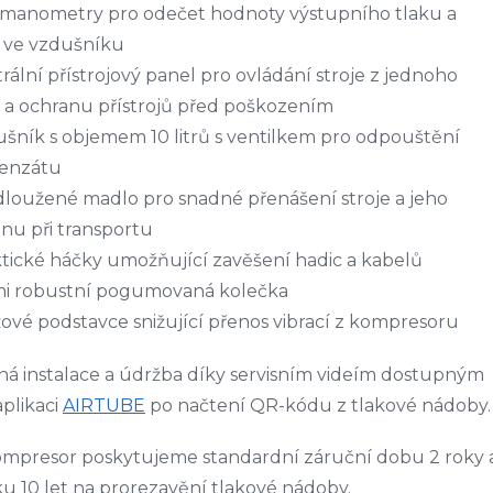
 manometry pro odečet hodnoty výstupního tlaku a
 ve vzdušníku
rální přístrojový panel pro ovládání stroje z jednoho
 a ochranu přístrojů před poškozením
šník s objemem 10 litrů s ventilkem pro odpouštění
enzátu
loužené madlo pro snadné přenášení stroje a jeho
nu při transportu
tické háčky umožňující zavěšení hadic a kabelů
mi robustní pogumovaná kolečka
ové podstavce snižující přenos vibrací z kompresoru
á instalace a údržba díky servisním videím dostupným
aplikaci
AIRTUBE
po načtení QR-kódu z tlakové nádoby.
mpresor poskytujeme standardní záruční dobu 2 roky 
u 10 let na prorezavění tlakové nádoby.