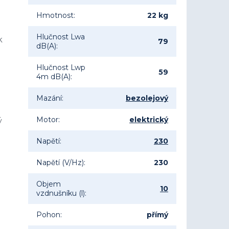
Hmotnost
:
22 kg
Hlučnost Lwa
k
79
dB(A)
:
u
Hlučnost Lwp
59
4m dB(A)
:
Mazání
:
bezolejový
Motor
:
elektrický
ý
Napětí
:
230
Napětí (V/Hz)
:
230
Objem
10
vzdnušníku (l)
:
Pohon
:
přímý