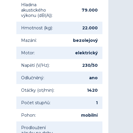
Hladina
akustického
79.000
výkonu (dB(A))
:
Hmotnost (kg)
:
22.000
Mazání
:
bezolejový
Motor
:
elektrický
Napětí (V/Hz)
:
230/50
Odlučněný
:
ano
Otáčky (ot/min)
:
1420
Počet stupňů
:
1
Pohon
:
mobilní
Prodloužení