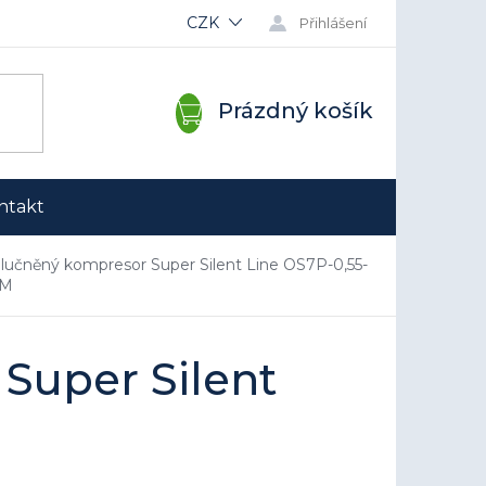
CZK
Přihlášení
NÁKUPNÍ
Prázdný košík
KOŠÍK
ntakt
lučněný kompresor Super Silent Line OS7P-0,55-
RM
Super Silent