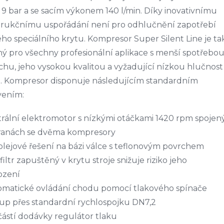
 9 bar a se sacím výkonem 140 l/min. Díky inovativnímu
trukčnímu uspořádání není pro odhlučnění zapotřebí
ho speciálního krytu. Kompresor Super Silent Line je ta
ý pro všechny profesionální aplikace s menší spotřebo
hu, jeho vysokou kvalitou a vyžadující nízkou hlučnost
e. Kompresor disponuje následujícím standardním
vením:
rální elektromotor s nízkými otáčkami 1420 rpm spojen
tranách se dvěma kompresory
lejové řešení na bázi válce s teflonovým povrchem
 filtr zapuštěný v krytu stroje snižuje riziko jeho
ození
omatické ovládání chodu pomocí tlakového spínače
up přes standardní rychlospojku DN7,2
ástí dodávky regulátor tlaku