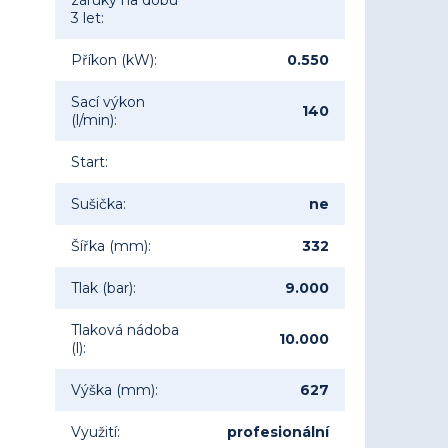
záruky na dobu
3 let
:
Příkon (kW)
:
0.550
Sací výkon
140
(l/min)
:
Start
:
Sušička
:
ne
Šířka (mm)
:
332
Tlak (bar)
:
9.000
Tlaková nádoba
10.000
(l)
:
Výška (mm)
:
627
Využití
:
profesionální