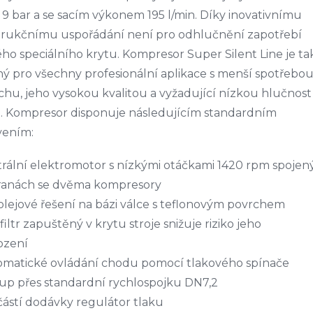
 9 bar a se sacím výkonem 195 l/min. Díky inovativnímu
trukčnímu uspořádání není pro odhlučnění zapotřebí
ho speciálního krytu. Kompresor Super Silent Line je ta
ý pro všechny profesionální aplikace s menší spotřebo
hu, jeho vysokou kvalitou a vyžadující nízkou hlučnost
e. Kompresor disponuje následujícím standardním
vením:
rální elektromotor s nízkými otáčkami 1420 rpm spojen
tranách se dvěma kompresory
lejové řešení na bázi válce s teflonovým povrchem
 filtr zapuštěný v krytu stroje snižuje riziko jeho
ození
omatické ovládání chodu pomocí tlakového spínače
up přes standardní rychlospojku DN7,2
ástí dodávky regulátor tlaku