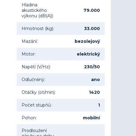
Hladina
akustického
79.000
výkonu (dB(A))
:
Hmotnost (kg)
:
33.000
Mazání
:
bezolejový
Motor
:
elektrický
Napětí (V/Hz)
:
230/50
Odlučněný
:
ano
Otáčky (ot/min)
:
1420
Počet stupňů
:
1
Pohon
:
mobilní
Prodloužení