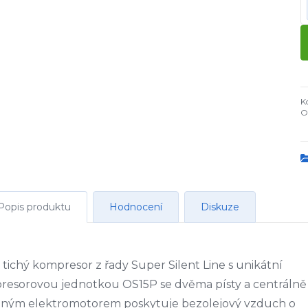
K
O
Popis produktu
Hodnocení
Diskuze
 tichý kompresor z řady Super Silent Line s unikátní
esorovou jednotkou OS15P se dvěma písty a centrálně
eným elektromotorem poskytuje bezolejový vzduch o