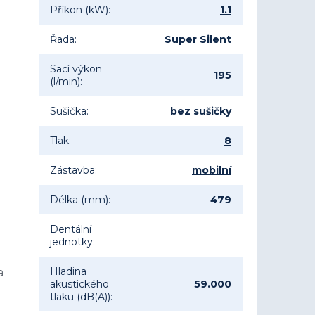
Příkon (kW)
:
1.1
Řada
:
Super Silent
Sací výkon
195
(l/min)
:
Sušička
:
bez sušičky
Tlak
:
8
Zástavba
:
mobilní
Délka (mm)
:
479
Dentální
jednotky
:
Hladina
a
akustického
59.000
tlaku (dB(A))
: