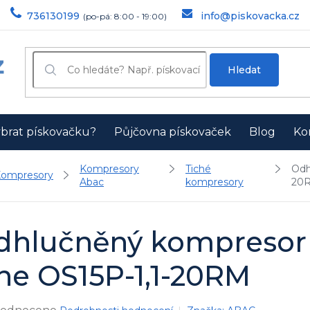
736130199
info@piskovacka.cz
Hledat
ybrat pískovačku?
Půjčovna pískovaček
Blog
Ko
Kompresory
Tiché
Odh
ompresory
Abac
kompresory
20
dhlučněný kompresor 
ne OS15P-1,1-20RM
ěrné