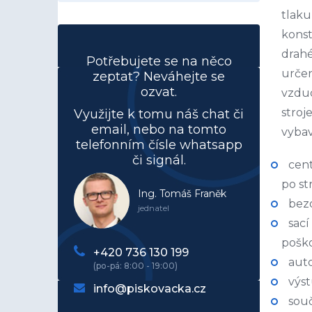
tlaku
kons
drahé
Potřebujete se na něco
určen
zeptat? Neváhejte se
ozvat.
vzduc
stroj
Využijte k tomu náš chat či
email, nebo na tomto
vyba
telefonním čísle whatsapp
či signál.
cent
po s
Ing. Tomáš Franěk
bezo
jednatel
sací
pošk
+420 736 130 199
aut
výst
info@piskovacka.cz
souč