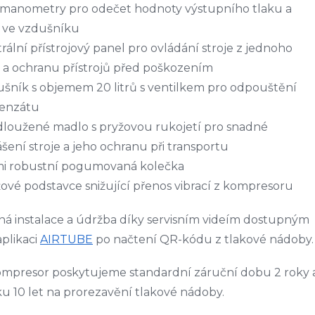
 manometry pro odečet hodnoty výstupního tlaku a
 ve vzdušníku
rální přístrojový panel pro ovládání stroje z jednoho
 a ochranu přístrojů před poškozením
šník s objemem 20 litrů s ventilkem pro odpouštění
enzátu
dloužené madlo s pryžovou rukojetí pro snadné
šení stroje a jeho ochranu při transportu
mi robustní pogumovaná kolečka
ové podstavce snižující přenos vibrací z kompresoru
á instalace a údržba díky servisním videím dostupným
aplikaci
AIRTUBE
po načtení QR-kódu z tlakové nádoby.
mpresor poskytujeme standardní záruční dobu 2 roky 
u 10 let na prorezavění tlakové nádoby.