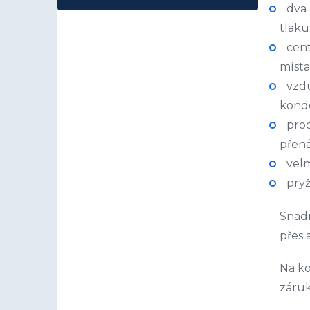
dva
tlaku
cent
místa
vzdu
kond
pro
přená
vel
pryž
Snadn
přes 
Na ko
záruk