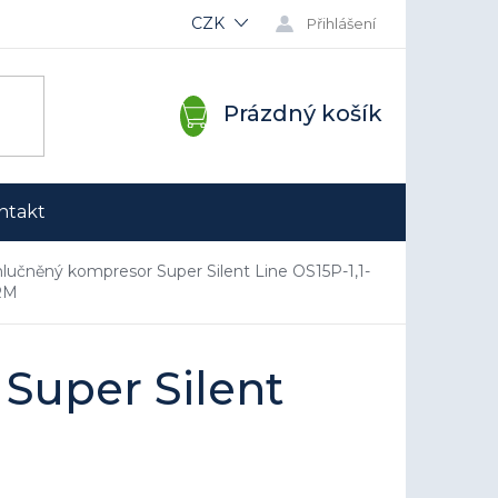
CZK
Přihlášení
NÁKUPNÍ
Prázdný košík
KOŠÍK
ntakt
lučněný kompresor Super Silent Line OS15P-1,1-
RM
Super Silent