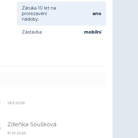
Záruka 10 let na
prorezavění
ano
nádoby
:
Zástavba
:
mobilní
Hodnocení obchodu je 1 z 5 hvězdiček.
26.5.2026
Zdeňka Soušková
Hodnocení obchodu je 5 z 5 hvězdiček.
31.10.2025