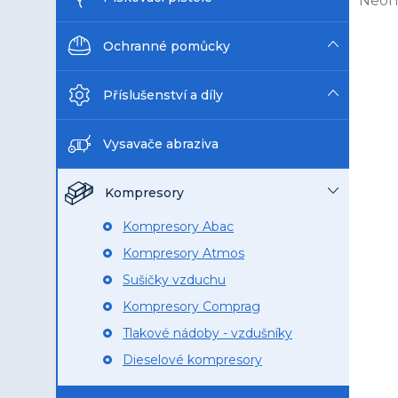
Neoh
n
hodn
e
prod
Ochranné pomůcky
l
je
0,0
Příslušenství a díly
z
5
hvězd
Vysavače abraziva
Kompresory
Kompresory Abac
Kompresory Atmos
Sušičky vzduchu
Kompresory Comprag
Tlakové nádoby - vzdušníky
Dieselové kompresory