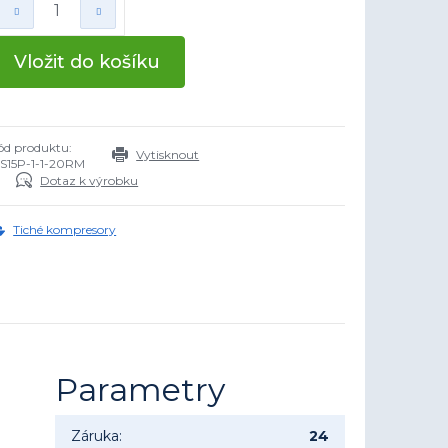
Vložit do košíku
ód produktu:
Vytisknout
S15P-1-1-20RM
Dotaz k výrobku
Tiché kompresory
Parametry
Záruka
:
24