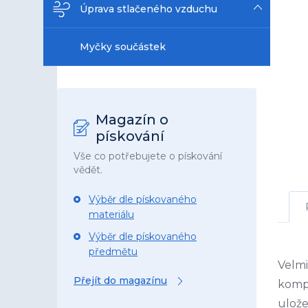
Úprava stlačeného vzduchu
Myčky součástek
Magazín o
pískování
Vše co potřebujete o pískování
vědět.
Výběr dle pískovaného
materiálu
Výběr dle pískovaného
předmětu
Velmi
Přejít do magazínu
kompr
ulož