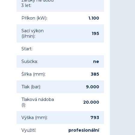
záruky na dobu
3 let
:
Příkon (kW)
:
1.100
Sací výkon
195
(l/min)
:
Start
:
Sušička
:
ne
Šířka (mm)
:
385
Tlak (bar)
:
9.000
Tlaková nádoba
20.000
(l)
:
Výška (mm)
:
793
Využití
:
profesionální