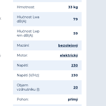
Hmotnost
:
33 kg
Hlučnost Lwa
k
79
dB(A)
:
u
Hlučnost Lwp
59
4m dB(A)
:
Mazání
:
bezolejový
Motor
:
elektrický
ý
Napětí
:
230
Napětí (V/Hz)
:
230
Objem
20
vzdnušníku (l)
:
Pohon
:
přímý