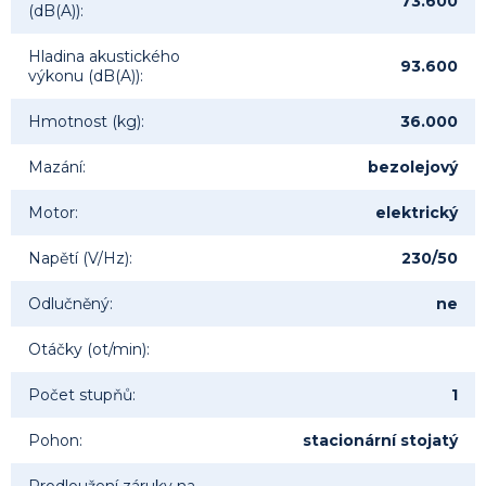
73.600
(dB(A))
:
Hladina akustického
93.600
výkonu (dB(A))
:
Hmotnost (kg)
:
36.000
Mazání
:
bezolejový
Motor
:
elektrický
Napětí (V/Hz)
:
230/50
Odlučněný
:
ne
Otáčky (ot/min)
:
Počet stupňů
:
1
Pohon
:
stacionární stojatý