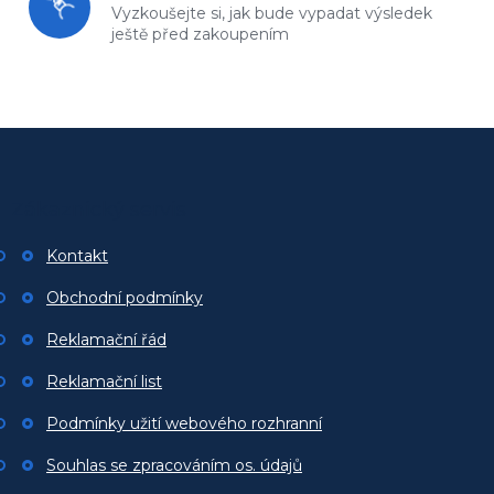
Vyzkoušejte si, jak bude vypadat
výsledek
ještě před zakoupením
Z
á
p
Zákaznický servis
a
t
Kontakt
í
Obchodní podmínky
Reklamační řád
Reklamační list
Podmínky užití webového rozhranní
Souhlas se zpracováním os. údajů