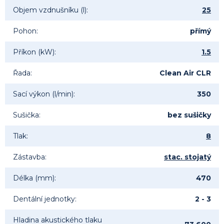
Objem vzdnušníku (l)
:
25
Pohon
:
přímý
Příkon (kW)
:
1.5
Řada
:
Clean Air CLR
Sací výkon (l/min)
:
350
Sušička
:
bez sušičky
Tlak
:
8
Zástavba
:
stac. stojatý
Délka (mm)
:
470
Dentální jednotky
:
2 - 3
Hladina akustického tlaku