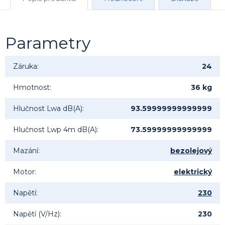
Parametry
Záruka
:
24
Hmotnost
:
36 kg
Hlučnost Lwa dB(A)
:
93.59999999999999
Hlučnost Lwp 4m dB(A)
:
73.59999999999999
Mazání
:
bezolejový
Motor
:
elektrický
Napětí
:
230
Napětí (V/Hz)
:
230