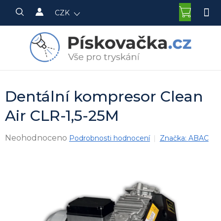
Přejít
NÁKU
CZK
na
KOŠÍK
obsah
Dentální kompresor Clean
Air CLR-1,5-25M
Průměrné
Neohodnoceno
Podrobnosti hodnocení
Značka:
ABAC
hodnocení
produktu
je
0,0
z
5
hvězdiček.