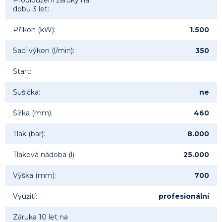
Prodloužení záruky na
dobu 3 let
:
Příkon (kW)
:
1.500
Sací výkon (l/min)
:
350
Start
:
Sušička
:
ne
Šířka (mm)
:
460
Tlak (bar)
:
8.000
Tlaková nádoba (l)
:
25.000
Výška (mm)
:
700
Využití
:
profesionální
Záruka 10 let na