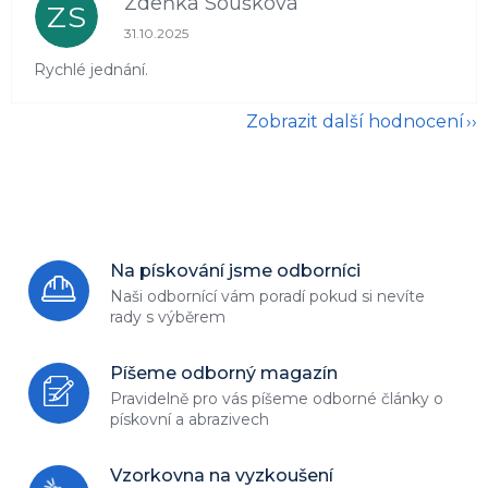
Zdeňka Soušková
ZS
Hodnocení obchodu je 5 z 5 hvězdiček.
31.10.2025
Rychlé jednání.
Zobrazit další hodnocení
Na pískování jsme odborníci
Naši odbornící vám poradí
pokud si nevíte
rady s výběrem
Píšeme odborný magazín
Pravidelně pro vás píšeme odborné
články o
pískovní a abrazivech
Vzorkovna na vyzkoušení