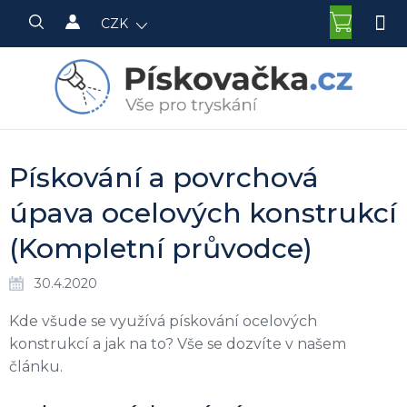
Přejít
NÁKU
CZK
na
KOŠÍK
obsah
Pískování a povrchová
úpava ocelových konstrukcí
(Kompletní průvodce)
30.4.2020
Kde všude se využívá pískování ocelových
konstrukcí a jak na to? Vše se dozvíte v našem
článku.