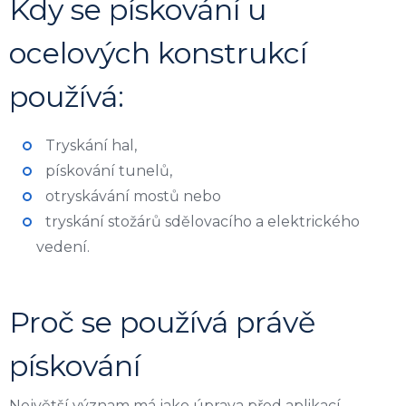
Kdy se pískování u
ocelových konstrukcí
používá:
Tryskání hal,
pískování tunelů,
otryskávání mostů nebo
tryskání stožárů sdělovacího a elektrického
vedení.
Proč se používá právě
pískování
Největší význam má jako úprava před aplikací