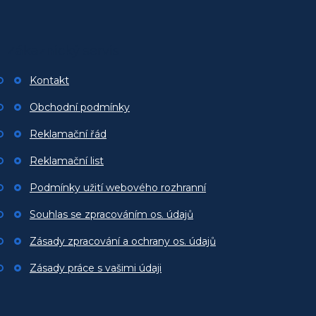
Z
á
p
Zákaznický servis
a
t
Kontakt
í
Obchodní podmínky
Reklamační řád
Reklamační list
Podmínky užití webového rozhranní
Souhlas se zpracováním os. údajů
Zásady zpracování a ochrany os. údajů
Zásady práce s vašimi údaji