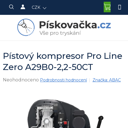
Přejít
NÁKU
CZK
na
KOŠÍK
obsah
Pístový kompresor Pro Line
Zero A29B0-2,2-50CT
Průměrné
Neohodnoceno
Podrobnosti hodnocení
Značka:
ABAC
hodnocení
produktu
je
0,0
z
5
hvězdiček.