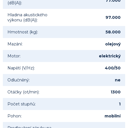
77.000
(dB(A))
:
Hladina akustického
97.000
výkonu (dB(A))
:
Hmotnost (kg)
:
58.000
Mazání
:
olejový
Motor
:
elektrický
Napětí (V/Hz)
:
400/50
Odlučněný
:
ne
Otáčky (ot/min)
:
1300
Počet stupňů
:
1
Pohon
:
mobilní