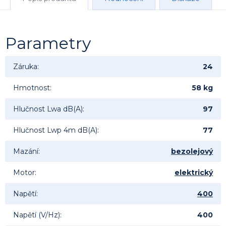
Parametry
Záruka
:
24
Hmotnost
:
58 kg
Hlučnost Lwa dB(A)
:
97
Hlučnost Lwp 4m dB(A)
:
77
Mazání
:
bezolejový
Motor
:
elektrický
Napětí
:
400
Napětí (V/Hz)
:
400