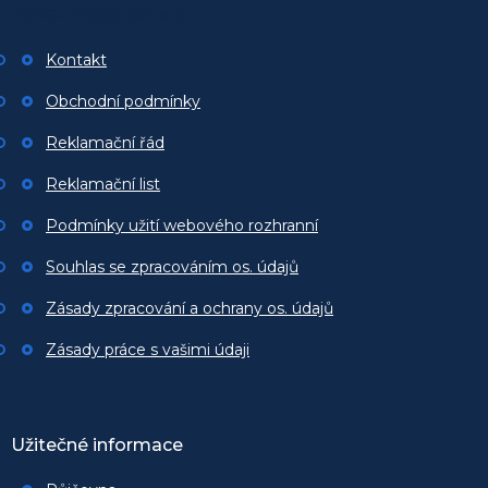
Zákaznický servis
a
t
Kontakt
í
Obchodní podmínky
Reklamační řád
Reklamační list
Podmínky užití webového rozhranní
Souhlas se zpracováním os. údajů
Zásady zpracování a ochrany os. údajů
Zásady práce s vašimi údaji
Užitečné informace