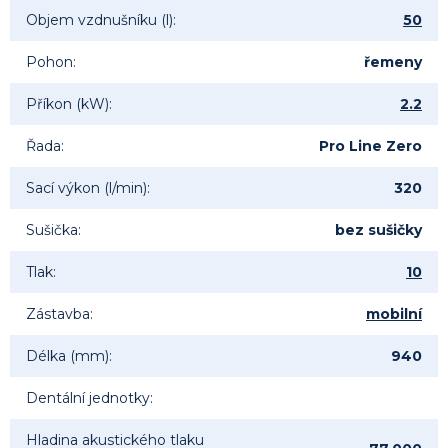
Objem vzdnušníku (l)
:
50
Pohon
:
řemeny
Příkon (kW)
:
2.2
Řada
:
Pro Line Zero
Sací výkon (l/min)
:
320
Sušička
:
bez sušičky
Tlak
:
10
Zástavba
:
mobilní
Délka (mm)
:
940
Dentální jednotky
:
Hladina akustického tlaku