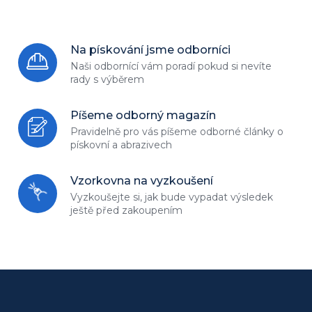
Na pískování jsme odborníci
Naši odbornící vám poradí
pokud si nevíte
rady s výběrem
Píšeme odborný magazín
Pravidelně pro vás píšeme odborné
články o
pískovní a abrazivech
Vzorkovna na vyzkoušení
Vyzkoušejte si, jak bude vypadat
výsledek
ještě před zakoupením
Z
á
p