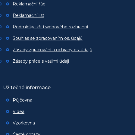
Reklamační řád
Reklamační list
Podmínky užití webového rozhranní
Souhlas se zpracováním os. údajů
Zásady zpracování a ochrany os. údajů
Zásady práce s vašimi údaji
Užitečné informace
Půjčovna
Videa
Vzorkovna
Časté dotazy