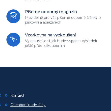
Píšeme odborný magazín
Pravidelně pro vás píšeme odborné
články o
pískovní a abrazivech
Vzorkovna na vyzkoušení
Vyzkoušejte si, jak bude vypadat
výsledek
ještě před zakoupením
Z
á
p
Zákaznický servis
a
t
Kontakt
í
Obchodní podmínky