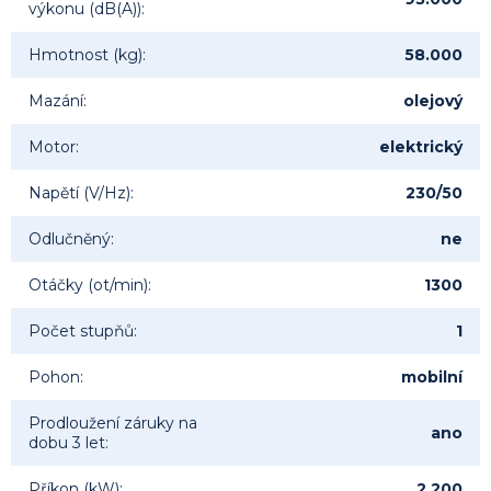
výkonu (dB(A))
:
Hmotnost (kg)
:
58.000
Mazání
:
olejový
Motor
:
elektrický
Napětí (V/Hz)
:
230/50
Odlučněný
:
ne
Otáčky (ot/min)
:
1300
Počet stupňů
:
1
Pohon
:
mobilní
Prodloužení záruky na
ano
dobu 3 let
:
Příkon (kW)
:
2.200