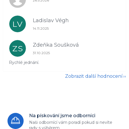
26.5.2026
Ladislav Végh
LV
Hodnocení obchodu je 5 z 5 hvězdiček.
14.11.2025
Zdeňka Soušková
ZS
Hodnocení obchodu je 5 z 5 hvězdiček.
31.10.2025
Rychlé jednání.
Zobrazit další hodnocení
Na pískování jsme odborníci
Naši odbornící vám poradí
pokud si nevíte
rady s výběrem