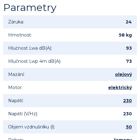
Parametry
Záruka
:
24
Hmotnost
:
58 kg
Hlučnost Lwa dB(A)
:
93
Hlučnost Lwp 4m dB(A)
:
73
Mazání
:
olejový
Motor
:
elektrický
Napětí
:
230
Napětí (V/Hz)
:
230
Objem vzdnušníku (l)
:
50