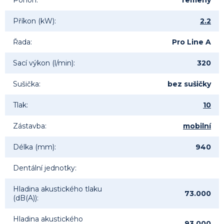
Pohon
:
řemeny
Příkon (kW)
:
2.2
Řada
:
Pro Line A
Sací výkon (l/min)
:
320
Sušička
:
bez sušičky
Tlak
:
10
Zástavba
:
mobilní
Délka (mm)
:
940
Dentální jednotky
:
Hladina akustického tlaku
73.000
(dB(A))
:
Hladina akustického
93.000