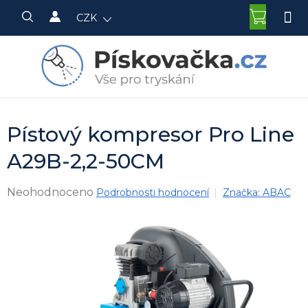
Přejít
NÁKU
CZK
na
KOŠÍK
obsah
Pístový kompresor Pro Line
A29B-2,2-50CM
Průměrné
Neohodnoceno
Podrobnosti hodnocení
Značka:
ABAC
hodnocení
produktu
je
0,0
z
5
hvězdiček.