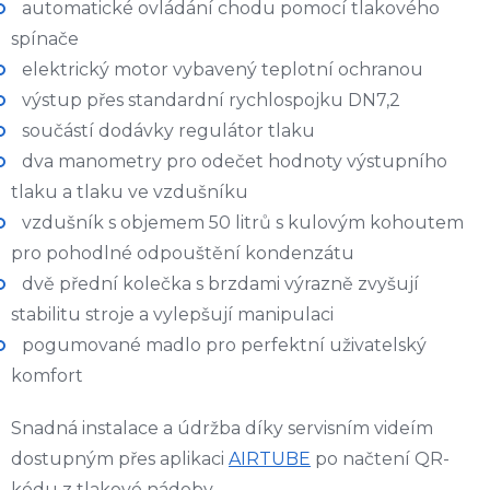
automatické ovládání chodu pomocí tlakového
spínače
elektrický motor vybavený teplotní ochranou
výstup přes standardní rychlospojku DN7,2
součástí dodávky regulátor tlaku
dva manometry pro odečet hodnoty výstupního
tlaku a tlaku ve vzdušníku
vzdušník s objemem 50 litrů s kulovým kohoutem
pro pohodlné odpouštění kondenzátu
dvě přední kolečka s brzdami výrazně zvyšují
stabilitu stroje a vylepšují manipulaci
pogumované madlo pro perfektní uživatelský
komfort
Snadná instalace a údržba díky servisním videím
dostupným přes aplikaci
AIRTUBE
po načtení QR-
kódu z tlakové nádoby.