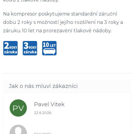
Na kompresor poskytujeme standardní záruční
dobu 2 roky s možností jejího rozšíření na 3 roky a
záruku 10 let na prorezavění tlakové nádoby.
Pavel Vitek
PV
Hodnocení obchodu je 5 z 5 hvězdiček.
22.6.2026
Hodnocení obchodu je 1 z 5 hvězdiček.