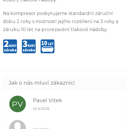
Na kompresor poskytujeme standardní záruční
dobu 2 roky s možností jejího rozšíření na 3 roky a
záruku 10 let na prorezavění tlakové nádoby.
Pavel Vitek
PV
Hodnocení obchodu je 5 z 5 hvězdiček.
22.6.2026
Hodnocení obchodu je 1 z 5 hvězdiček.