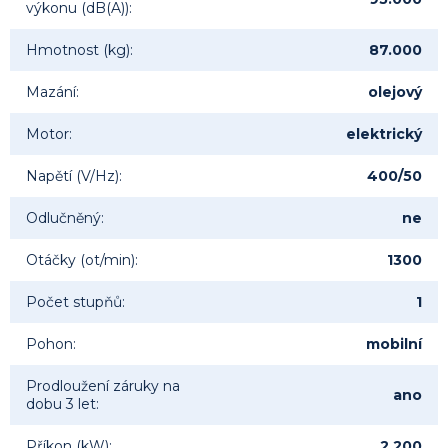
výkonu (dB(A))
:
Hmotnost (kg)
:
87.000
Mazání
:
olejový
Motor
:
elektrický
Napětí (V/Hz)
:
400/50
Odlučněný
:
ne
Otáčky (ot/min)
:
1300
Počet stupňů
:
1
Pohon
:
mobilní
Prodloužení záruky na
ano
dobu 3 let
:
Příkon (kW)
:
2.200