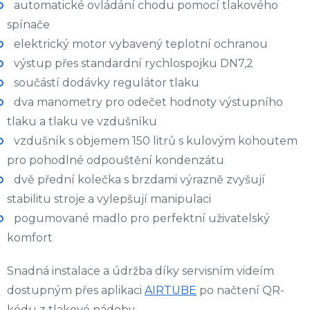
automatické ovládání chodu pomocí tlakového
spínače
elektrický motor vybavený teplotní ochranou
výstup přes standardní rychlospojku DN7,2
součástí dodávky regulátor tlaku
dva manometry pro odečet hodnoty výstupního
tlaku a tlaku ve vzdušníku
vzdušník s objemem 150 litrů s kulovým kohoutem
pro pohodlné odpouštění kondenzátu
dvě přední kolečka s brzdami výrazně zvyšují
stabilitu stroje a vylepšují manipulaci
pogumované madlo pro perfektní uživatelský
komfort
Snadná instalace a údržba díky servisním videím
dostupným přes aplikaci
AIRTUBE
po načtení QR-
kódu z tlakové nádoby.