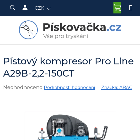
Přejít
NÁKU
CZK
na
KOŠÍK
obsah
Pístový kompresor Pro Line
A29B-2,2-150CT
Průměrné
Neohodnoceno
Podrobnosti hodnocení
Značka:
ABAC
hodnocení
produktu
je
0,0
z
5
hvězdiček.