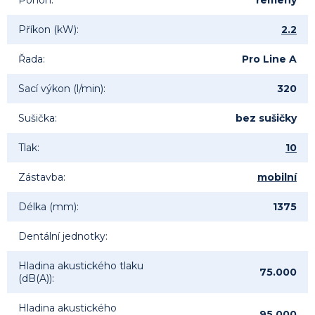
Pohon
:
řemeny
Příkon (kW)
:
2.2
Řada
:
Pro Line A
Sací výkon (l/min)
:
320
Sušička
:
bez sušičky
Tlak
:
10
Zástavba
:
mobilní
Délka (mm)
:
1375
Dentální jednotky
:
Hladina akustického tlaku
75.000
(dB(A))
:
Hladina akustického
95.000