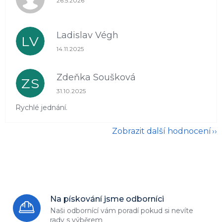
26.5.2026
Ladislav Végh
LV
Hodnocení obchodu je 5 z 5 hvězdiček.
14.11.2025
Zdeňka Soušková
ZS
Hodnocení obchodu je 5 z 5 hvězdiček.
31.10.2025
Rychlé jednání.
Zobrazit další hodnocení
Na pískování jsme odborníci
Naši odbornící vám poradí
pokud si nevíte
rady s výběrem