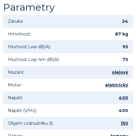
Parametry
Záruka
:
24
Hmotnost
:
87 kg
Hlučnost Lwa dB(A)
:
95
Hlučnost Lwp 4m dB(A)
:
75
Mazání
:
olejový
Motor
:
elektrický
Napětí
:
400
Napětí (V/Hz)
:
400
Objem vzdnušníku (l)
:
150