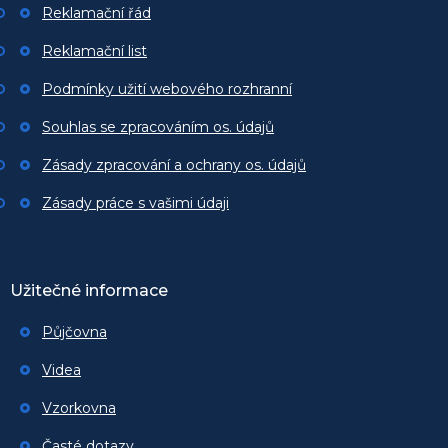
Reklamační řád
Reklamační list
Podmínky užití webového rozhranní
Souhlas se zpracováním os. údajů
Zásady zpracování a ochrany os. údajů
Zásady práce s vašimi údaji
Užitečné informace
Půjčovna
Videa
Vzorkovna
Časté dotazy