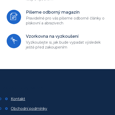
Píšeme odborný magazín
Pravidelně pro vás píšeme odborné
články o
pískovní a abrazivech
Vzorkovna na vyzkoušení
Vyzkoušejte si, jak bude vypadat
výsledek
ještě před zakoupením
Z
á
p
Zákaznický servis
a
t
Kontakt
í
Obchodní podmínky