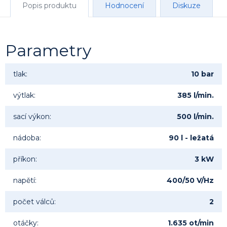
Popis produktu
Hodnocení
Diskuze
Parametry
tlak
:
10 bar
výtlak
:
385 l/min.
sací výkon
:
500 l/min.
nádoba
:
90 l - ležatá
příkon
:
3 kW
napětí
:
400/50 V/Hz
počet válců
:
2
otáčky
:
1.635 ot/min