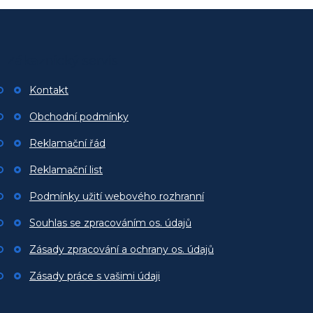
Z
á
p
Zákaznický servis
a
t
Kontakt
í
Obchodní podmínky
Reklamační řád
Reklamační list
Podmínky užití webového rozhranní
Souhlas se zpracováním os. údajů
Zásady zpracování a ochrany os. údajů
Zásady práce s vašimi údaji