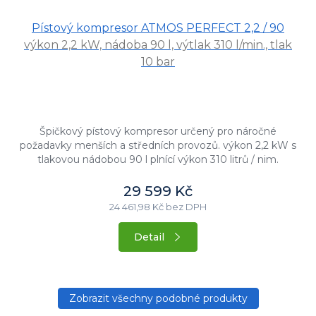
Pístový kompresor ATMOS PERFECT 2,2 / 90
výkon 2,2 kW, nádoba 90 l, výtlak 310 l/min., tlak
10 bar
Špičkový pístový kompresor určený pro náročné
požadavky menších a středních provozů. výkon 2,2 kW s
tlakovou nádobou 90 l plnící výkon 310 litrů / nim.
agregát z...
29 599 Kč
24 461,98 Kč bez DPH
Detail
Zobrazit všechny podobné produkty