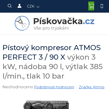
Přejít
NÁKU
CZK
na
KOŠÍK
obsah
Pístový kompresor ATMOS
PERFECT 3 / 90 X
výkon 3
kW, nádoba 90 l, výtlak 385
l/min., tlak 10 bar
Průměrné
Neohodnoceno
Podrobnosti hodnocení
Značka:
Atmos
hodnocení
produktu
je
0,0