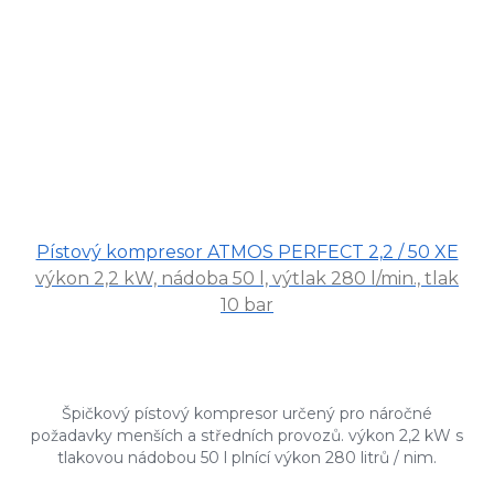
Pístový kompresor ATMOS PERFECT 2,2 / 50 XE
výkon 2,2 kW, nádoba 50 l, výtlak 280 l/min., tlak
10 bar
Špičkový pístový kompresor určený pro náročné
požadavky menších a středních provozů. výkon 2,2 kW s
tlakovou nádobou 50 l plnící výkon 280 litrů / nim.
agregát z jakostní...