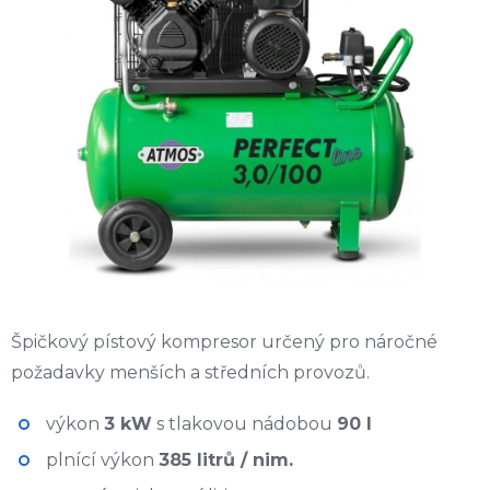
z
5
hvězdiček.
Špičkový pístový kompresor určený pro náročné
požadavky menších a středních provozů.
výkon
3 kW
s tlakovou nádobou
90 l
plnící výkon
385 litrů / nim.