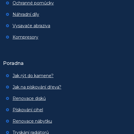
Ochranné pomůcky
Náhradní díly
Vysavače abraziva
Kompresory
Poradna
Jak rýt do kamene?
Jak na pískování dřeva?
Renovace disků
Pískování cihel
Renovace nábytku
Tryskání radiátorů