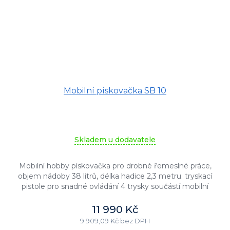
Průměrné
Mobilní pískovačka SB 10
hodnocení
produktu
je
4,7
z
Skladem u dodavatele
5
hvězdiček.
Mobilní hobby pískovačka pro drobné řemeslné práce,
objem nádoby 38 litrů, délka hadice 2,3 metru. tryskací
pistole pro snadné ovládání 4 trysky součástí mobilní
pískovačky...
11 990 Kč
9 909,09 Kč bez DPH