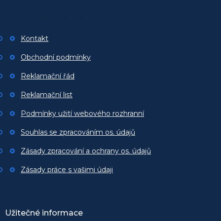
p
Zákaznický servis
a
t
Kontakt
í
Obchodní podmínky
Reklamační řád
Reklamační list
Podmínky užití webového rozhranní
Souhlas se zpracováním os. údajů
Zásady zpracování a ochrany os. údajů
Zásady práce s vašimi údaji
Užitečné informace