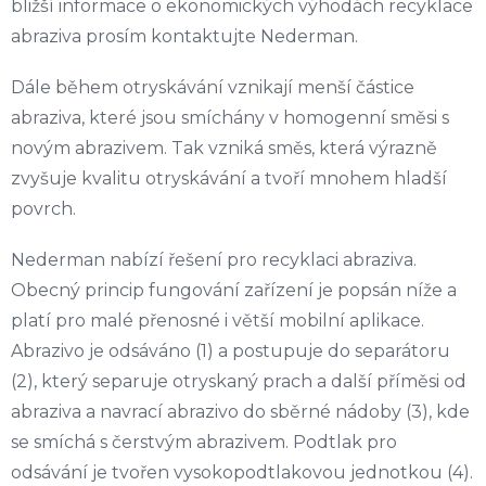
bližší informace o ekonomických výhodách recyklace
abraziva prosím kontaktujte Nederman.
Dále během otryskávání vznikají menší částice
abraziva, které jsou smíchány v homogenní směsi s
novým abrazivem. Tak vzniká směs, která výrazně
zvyšuje kvalitu otryskávání a tvoří mnohem hladší
povrch.
Nederman nabízí řešení pro recyklaci abraziva.
Obecný princip fungování zařízení je popsán níže a
platí pro malé přenosné i větší mobilní aplikace.
Abrazivo je odsáváno (1) a postupuje do separátoru
(2), který separuje otryskaný prach a další příměsi od
abraziva a navrací abrazivo do sběrné nádoby (3), kde
se smíchá s čerstvým abrazivem. Podtlak pro
odsávání je tvořen vysokopodtlakovou jednotkou (4).