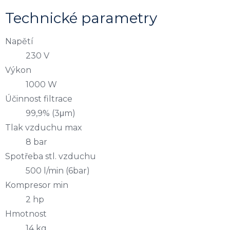
Technické parametry
Napětí
230 V
Výkon
1000 W
Účinnost filtrace
99,9% (3μm)
Tlak vzduchu max
8 bar
Spotřeba stl. vzduchu
500 l/min (6bar)
Kompresor min
2 hp
Hmotnost
14 kg