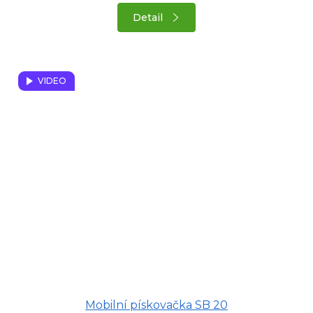
Detail
VIDEO
Průměrné
Mobilní pískovačka SB 20
hodnocení