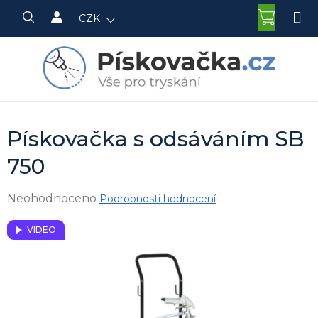
Přejít
NÁKU
CZK
na
KOŠÍK
obsah
Pískovačka s odsáváním SB
750
Průměrné
Neohodnoceno
Podrobnosti hodnocení
hodnocení
produktu
VIDEO
je
0,0
z
5
hvězdiček.