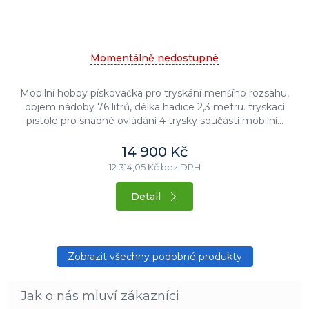
produktu
je
4,5
z
Momentálně nedostupné
5
hvězdiček.
Mobilní hobby pískovačka pro tryskání menšího rozsahu,
objem nádoby 76 litrů, délka hadice 2,3 metru. tryskací
pistole pro snadné ovládání 4 trysky součástí mobilní...
14 900 Kč
12 314,05 Kč bez DPH
Detail
Zobrazit všechny podobné produkty