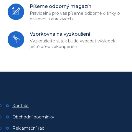
Píšeme odborný magazín
Pravidelně pro vás píšeme odborné
články o
pískovní a abrazivech
Vzorkovna na vyzkoušení
Vyzkoušejte si, jak bude vypadat
výsledek
ještě před zakoupením
Z
á
p
Zákaznický servis
a
t
Kontakt
í
Obchodní podmínky
Reklamační řád