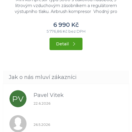
litrovým vzduchovým zásobníkem a regulátorem
výstupního tlaku. Airbrush kompresor Vhodný pro
pískovací pistoli mini Tlakoměr...
6 990 Kč
5 776,86 Kč bez DPH
Detail
Pavel Vitek
PV
Hodnocení obchodu je 5 z 5 hvězdiček.
22.6.2026
Hodnocení obchodu je 1 z 5 hvězdiček.
26.5.2026