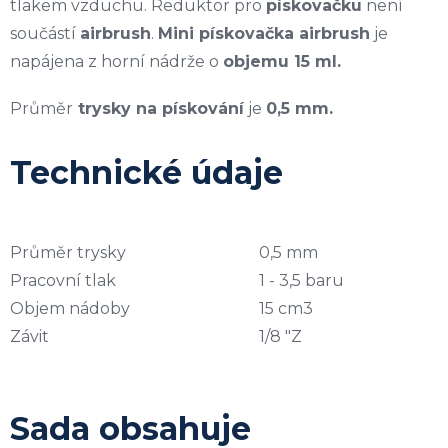
tlakem vzduchu. Reduktor pro
pískovačku
není
součástí
airbrush
.
Mini pískovačka airbrush
je
napájena z horní nádrže o
objemu 15 ml.
Průměr
trysky na pískování
je
0,5 mm.
Technické údaje
Průměr trysky
0,5 mm
Pracovní tlak
1 - 3,5 baru
Objem nádoby
15 cm3
Závit
1/8 "Z
Sada obsahuje