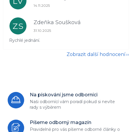
LV
Hodnocení obchodu je 5 z 5 hvězdiček.
14.11.2025
Zdeňka Soušková
ZS
Hodnocení obchodu je 5 z 5 hvězdiček.
31.10.2025
Rychlé jednání.
Zobrazit další hodnocení
Na pískování jsme odborníci
Naši odbornící vám poradí
pokud si nevíte
rady s výběrem
Píšeme odborný magazín
Pravidelně pro vás píšeme odborné
články o