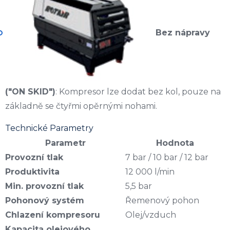
Bez nápravy
("ON SKID")
: Kompresor lze dodat bez kol, pouze na
základně se čtyřmi opěrnými nohami.
Technické Parametry
Parametr
Hodnota
Provozní tlak
7 bar / 10 bar / 12 bar
Produktivita
12 000 l/min
Min. provozní tlak
5,5 bar
Pohonový systém
Řemenový pohon
Chlazení kompresoru
Olej/vzduch
Kapacita olejového