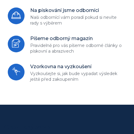
á
Na pískování jsme odborníci
d
a
Naši odbornící vám poradí
pokud si nevíte
c
rady s výběrem
í
p
Píšeme odborný magazín
r
v
Pravidelně pro vás píšeme odborné
články o
k
pískovní a abrazivech
y
v
Vzorkovna na vyzkoušení
ý
p
Vyzkoušejte si, jak bude vypadat
výsledek
i
ještě před zakoupením
s
u
Z
á
p
Zákaznický servis
a