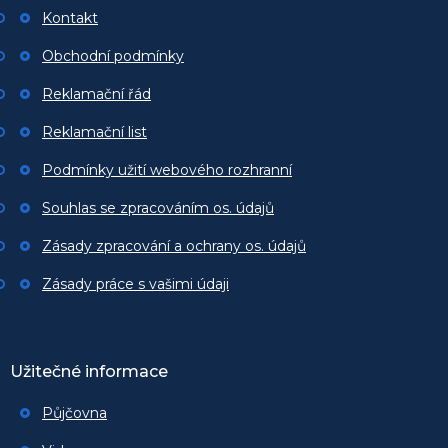
t
Kontakt
í
Obchodní podmínky
Reklamační řád
Reklamační list
Podmínky užití webového rozhranní
Souhlas se zpracováním os. údajů
Zásady zpracování a ochrany os. údajů
Zásady práce s vašimi údaji
Užitečné informace
Půjčovna