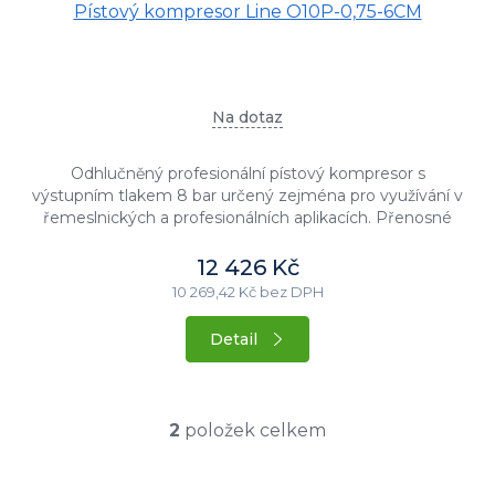
Pístový kompresor Line O10P-0,75-6CM
Na dotaz
Odhlučněný profesionální pístový kompresor s
výstupním tlakem 8 bar určený zejména pro využívání v
řemeslnických a profesionálních aplikacích. Přenosné
bezolejové provedení s...
12 426 Kč
10 269,42 Kč bez DPH
Detail
2
položek celkem
O
v
l