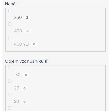
Napětí
230
2
400
0
400 YD
0
Objem vzdnušníku (l)
150
0
27
0
50
0