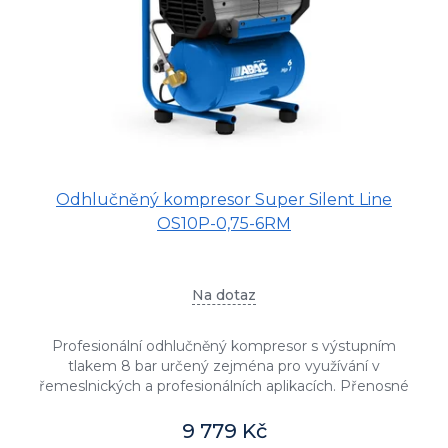
o
d
u
k
t
ů
Odhlučněný kompresor Super Silent Line
OS10P-0,75-6RM
Na dotaz
Profesionální odhlučněný kompresor s výstupním
tlakem 8 bar určený zejména pro využívání v
řemeslnických a profesionálních aplikacích. Přenosné
bezolejové provedení s příkonem...
9 779 Kč