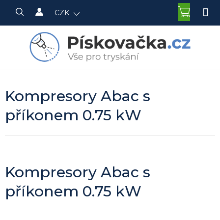
Přejít
NÁKU
CZK
na
KOŠÍK
obsah
Kompresory Abac s
příkonem 0.75 kW
Kompresory Abac s
příkonem 0.75 kW