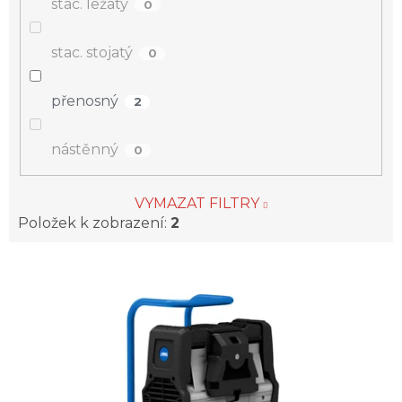
stac. ležatý
0
stac. stojatý
0
přenosný
2
nástěnný
0
VYMAZAT FILTRY
Položek k zobrazení:
2
V
ý
p
i
s
p
r