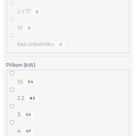
2 x 17
0
10
0
bez vzdušníku
0
Příkon (kW)
1.5
54
2.2
83
3
33
4
47