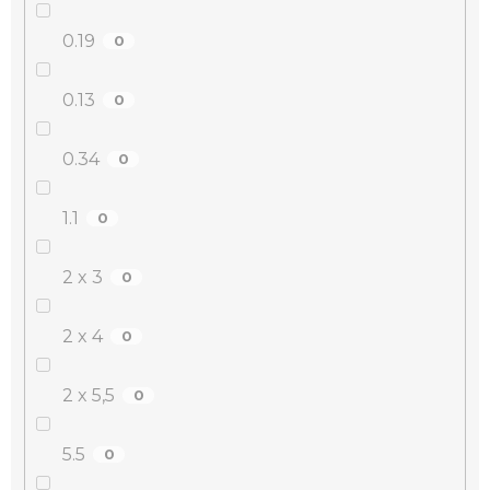
0.19
0
0.13
0
0.34
0
1.1
0
2 x 3
0
2 x 4
0
2 x 5,5
0
5.5
0