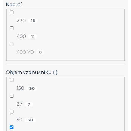
Napětí
230
13
400
11
400 YD
0
Objem vzdnušníku (l)
150
30
27
7
50
30