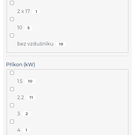
2 x 17
1
10
5
bez vzdušníku
19
Příkon (kW)
1.5
10
2.2
11
3
2
4
1