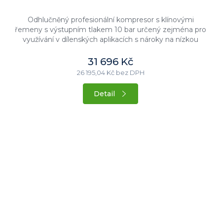
Odhlučněný profesionální kompresor s klínovými
řemeny s výstupním tlakem 10 bar určený zejména pro
využívání v dílenských aplikacích s nároky na nízkou
hlučnost stroje....
31 696 Kč
26 195,04 Kč bez DPH
Detail