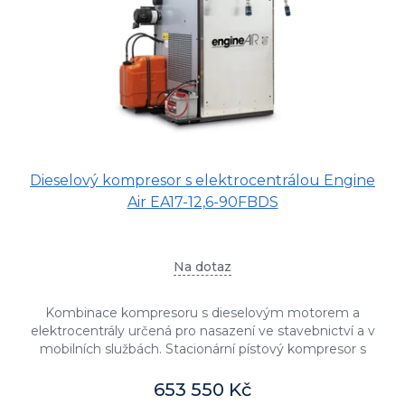
o
d
u
k
t
ů
Dieselový kompresor s elektrocentrálou Engine
Air EA17-12,6-90FBDS
Na dotaz
Kombinace kompresoru s dieselovým motorem a
elektrocentrály určená pro nasazení ve stavebnictví a v
mobilních službách. Stacionární pístový kompresor s
dodávaným tlakem 14 bar s...
653 550 Kč