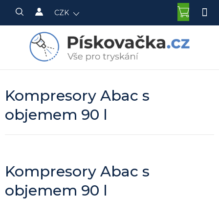
Přejít
NÁKU
CZK
na
KOŠÍK
obsah
Kompresory Abac s
objemem 90 l
Kompresory Abac s
objemem 90 l