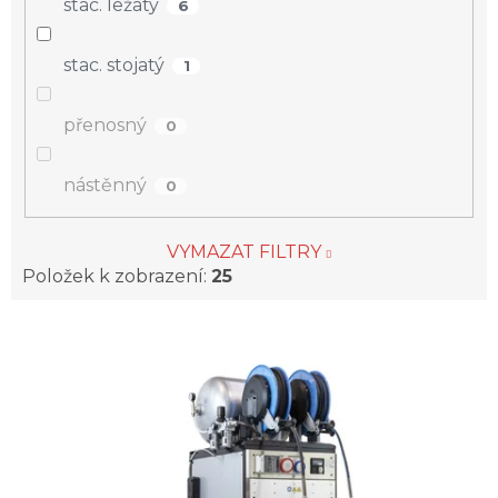
stac. ležatý
6
stac. stojatý
1
přenosný
0
nástěnný
0
VYMAZAT FILTRY
Položek k zobrazení:
25
V
ý
p
i
s
p
r