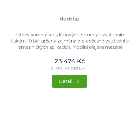
Na dotaz
Pístový kompresor s klínovými řemeny s výstupním
tlakem 10 bar určený zejména pro občasné využívání v
řemeslnických aplikacích. Mobilní olejem mazané
provedení s příkonem motoru...
23 474 Kč
19 400 Kč bez DPH
Detail