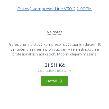
Pístový kompresor Line V30-2,2-90CM
Na dotaz
Profesionální pístový kompresor s výstupním tlakem 10
bar určený zejména pro využívání v řemeslnických a
profesionálních aplikacích. Mobilní olejem mazané
provedení s příkonem...
31 511 Kč
26 042,15 Kč bez DPH
Detail