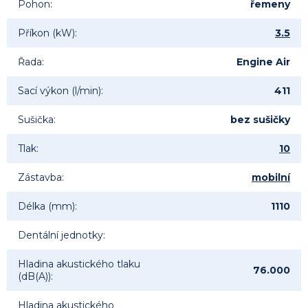
Pohon
:
řemeny
Příkon (kW)
:
3.5
Řada
:
Engine Air
Sací výkon (l/min)
:
411
Sušička
:
bez sušičky
Tlak
:
10
Zástavba
:
mobilní
Délka (mm)
:
1110
Dentální jednotky
:
Hladina akustického tlaku
76.000
(dB(A))
:
Hladina akustického