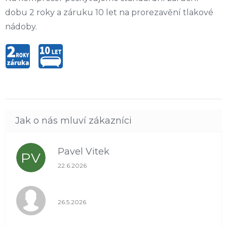
dobu 2 roky a záruku 10 let na prorezavění tlakové
nádoby.
Pavel Vitek
PV
Hodnocení obchodu je 5 z 5 hvězdiček.
22.6.2026
Hodnocení obchodu je 1 z 5 hvězdiček.
26.5.2026