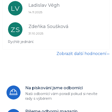
Ladislav Végh
LV
Hodnocení obchodu je 5 z 5 hvězdiček.
14.11.2025
Zdeňka Soušková
ZS
Hodnocení obchodu je 5 z 5 hvězdiček.
31.10.2025
Rychlé jednání.
Zobrazit další hodnocení
Na pískování jsme odborníci
Naši odbornící vám poradí
pokud si nevíte
rady s výběrem
Píšeme odborný magazín