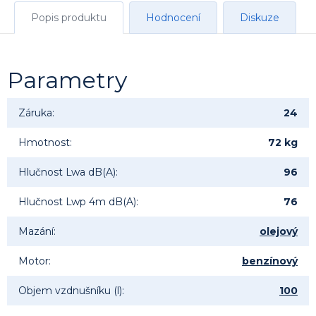
Popis produktu
Hodnocení
Diskuze
Parametry
Záruka
:
24
Hmotnost
:
72 kg
Hlučnost Lwa dB(A)
:
96
Hlučnost Lwp 4m dB(A)
:
76
Mazání
:
olejový
Motor
:
benzínový
Objem vzdnušníku (l)
:
100