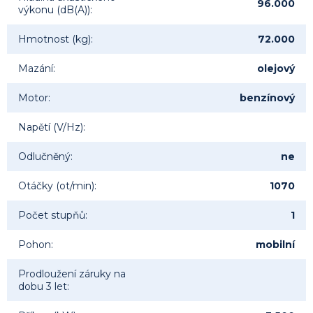
96.000
výkonu (dB(A))
:
Hmotnost (kg)
:
72.000
Mazání
:
olejový
Motor
:
benzínový
Napětí (V/Hz)
:
Odlučněný
:
ne
Otáčky (ot/min)
:
1070
Počet stupňů
:
1
Pohon
:
mobilní
Prodloužení záruky na
dobu 3 let
: