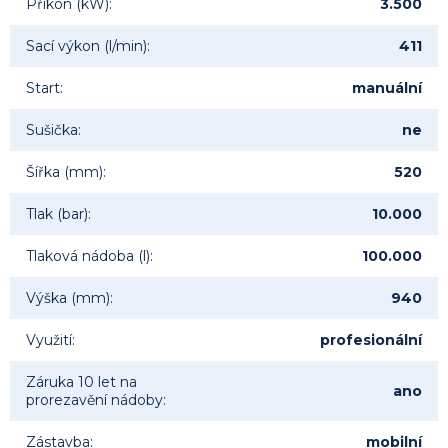
Příkon (kW)
:
3.500
Sací výkon (l/min)
:
411
Start
:
manuální
Sušička
:
ne
Šířka (mm)
:
520
Tlak (bar)
:
10.000
Tlaková nádoba (l)
:
100.000
Výška (mm)
:
940
Využití
:
profesionální
Záruka 10 let na
ano
prorezavění nádoby
:
Zástavba
:
mobilní