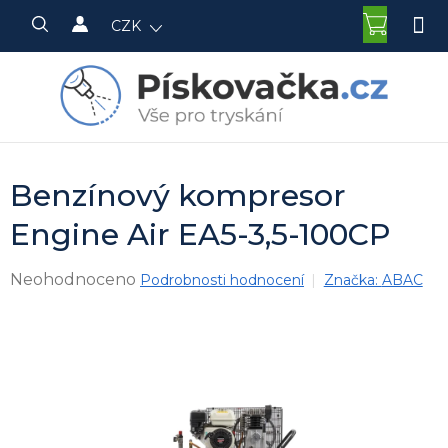
Přejít
NÁKU
CZK
na
KOŠÍK
obsah
Benzínový kompresor
Engine Air EA5-3,5-100CP
Průměrné
Neohodnoceno
Podrobnosti hodnocení
Značka:
ABAC
hodnocení
produktu
je
0,0
z
5
hvězdiček.