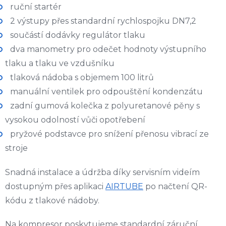
ruční startér
2 výstupy přes standardní rychlospojku DN7,2
součástí dodávky regulátor tlaku
dva manometry pro odečet hodnoty výstupního
tlaku a tlaku ve vzdušníku
tlaková nádoba s objemem 100 litrů
manuální ventilek pro odpouštění kondenzátu
zadní gumová kolečka z polyuretanové pěny s
vysokou odolností vůči opotřebení
pryžové podstavce pro snížení přenosu vibrací ze
stroje
Snadná instalace a údržba díky servisním videím
dostupným přes aplikaci
AIRTUBE
po načtení QR-
kódu z tlakové nádoby.
Na kompresor poskytujeme standardní záruční